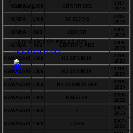
2017-
HONDA
1000
CBR RR SP2
Giỏ hàng
2019
2015-
HONDA
1000
RC 213 V-S
2018
2005-
HONDA
600
CBR RR
2016
Chưa có sản phẩm trong giỏ hàng.
2009-
HONDA
600
CBR RR C-ABS
2016
Quay trở lại cửa hàng
2018-
KAWASAKI
1000
H2 SE NINJA
2020
2018-
KAWASAKI
1000
H2 SX NINJA
2020
2019-
KAWASAKI
1000
H2 SX NINJA SE+
2020
2020-
KAWASAKI
1000
NINJA SX
2022
2007-
KAWASAKI
1000
Z
2013
2007-
KAWASAKI
1000
Z ABS
2020