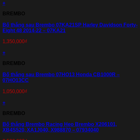
+
BREMBO
Bố thắng sau Brembo 07KA21SP Harley Davidson Forty-
Eight 48 2014-22 – 07KA21
1,350,000
₫
+
BREMBO
Bố thắng sau Brembo 07HO13 Honda CB1000R –
07HO13CC
1,050,000
₫
+
BREMBO
Bố thắng Brembo Racing Heo Brembo X206101,
XB4S520, XA1J040, X988870 – 07934040