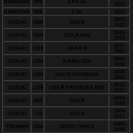
KAWASAKI
900
Z RS SE
2022
KAWASAKI
900
Z SE
2022
2003-
SUZUKI
1000
GSX-R
2021
2015-
SUZUKI
1000
GSX-R ABS
2016
2017-
SUZUKI
1000
GSX-R R
2021
2008-
SUZUKI
1300
B-KING GSX
2012
2008-
SUZUKI
1300
GSX-R HAYABUSA
2022
2013-
SUZUKI
1300
GSX-R HAYABUSA ABS
2017
2004-
SUZUKI
600
GSX-R
2016
2004-
SUZUKI
750
GSX-R
2017
2005-
TRIUMPH
1050
SPEED TRIPLE
2006