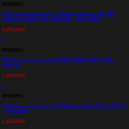
BREMBO
Bố thắng Brembo Racing Z04 Heo Brembo M4, M50,
Stylema, CF484, GP4-RS/RX/MS – 107A48639
3,950,000
₫
+
BREMBO
Bố thắng trước Brembo 07GR18 BMW G310, C400 –
07GR18
1,200,000
₫
+
BREMBO
Bố thắng sau Brembo 07HO66 Honda GoldWing 2020-23
– 07HO66SP
1,400,000
₫