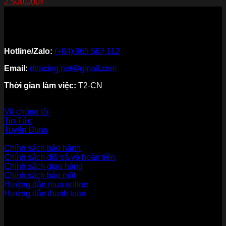
2,500,000
₫
Hotline/Zalo:
(+84) 965 567 112
Email:
dtracing.net@gmail.com
Thời gian làm việc:
T2-CN
Về thương hiệu
Về chúng tôi
Tin Tức
Tuyển Dụng
Dịch vụ khách hàng
Chính sách bảo hành
Chính sách đổi trả và hoàn tiền
Chính sách giao hàng
Chính sách bảo mật
Hướng dẫn mua online
Hướng dẫn thanh toán
Phương Thức Thanh Toán