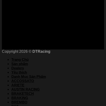
Kết nối với chúng tôi
Chứng nhận
Copyright 2026 ©
DTRacing
Trang Chủ
Sản phẩm
Dealers
Yêu thích
Danh Mục Sản Phẩm
ACCOSSATO
ARIETE
AUSTIN RACING
BRAKETECH
BRAKING
BREMBO