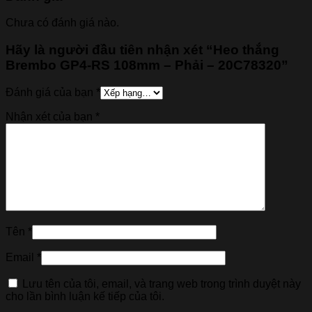
Chưa có đánh giá nào.
Hãy là người đầu tiên nhận xét “Heo thắng
Brembo GP4-RS 108mm – Phải – 20C78320”
Đánh giá của bạn
*
Nhận xét của bạn
*
Tên
*
Email
*
Lưu tên của tôi, email, và trang web trong trình duyệt này
cho lần bình luận kế tiếp của tôi.