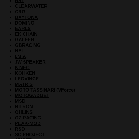
BST
CLEARWATER
CRG
DAYTONA
DOMINO
EARLS
EK CHAIN
GALFER
GBRACING
HEL
I.M.A
JW SPEAKER
KINEO
KOHKEN
LEOVINCE
MATRIS
MOTO TASSINARI (VForce)
MOTOGADGET
MSD
NITRON
OHLINS
OZ RACING
PEAK-MOD
RSD
SC PROJECT