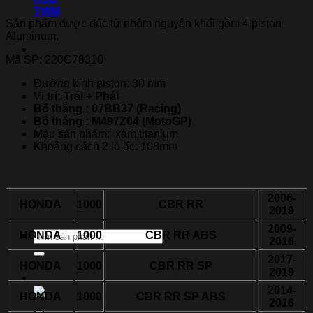
20C78320
TWM
số
Sản phẩm được đúc từ nhôm nguyên khối gồm 4 piston
lượng
Aluminum.
Thương hiệu xe
Mã SP: 220C78310
Đường kính piston: 30 mm
Vị trí: Trái + Phải
Bố thắng : 07BB37 (Racing)
Bố thắng : M497Z04 (MotoGP)
Màu sản phẩm: xám titanium
Khoảng cách 2 lỗ ốc: 108mm
2006-
HONDA
1000
CBR RR
2019
2009-
Tìm
HONDA
1000
CBR RR ABS
2016
kiếm:
2017-
HONDA
1000
CBR RR SP
2019
2014-
HONDA
1000
CBR RR SP ABS
2016