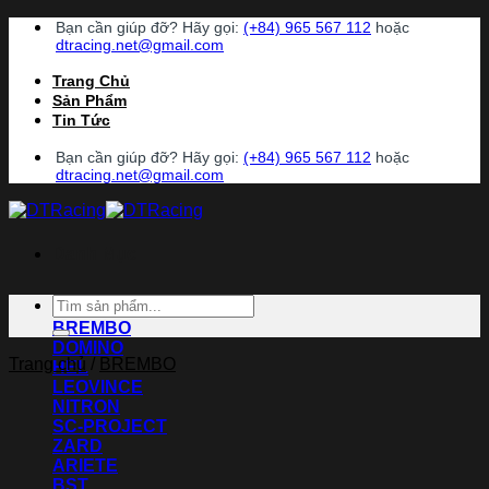
Chuyển
Bạn cần giúp đỡ? Hãy gọi:
(+84) 965 567 112
hoặc
đến
dtracing.net@gmail.com
nội
Trang Chủ
dung
Sản Phẩm
Tin Tức
Bạn cần giúp đỡ? Hãy gọi:
(+84) 965 567 112
hoặc
dtracing.net@gmail.com
Danh Mục
Tìm
ACCOSSATO
kiếm:
BREMBO
DOMINO
Trang chủ
/
BREMBO
HEL
LEOVINCE
NITRON
SC-PROJECT
ZARD
ARIETE
BST