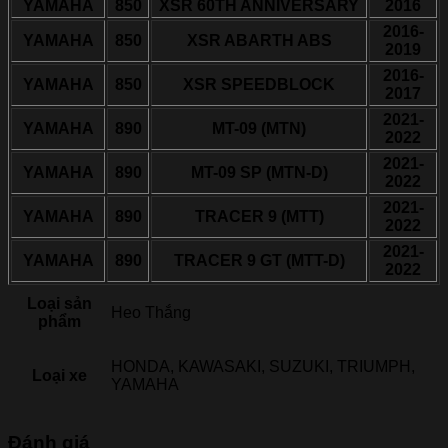
YAMAHA
850
XSR 60TH ANNIVERSARY
2016
2016-
YAMAHA
850
XSR ABARTH ABS
2019
2016-
YAMAHA
850
XSR SPEEDBLOCK
2017
2021-
YAMAHA
890
MT-09 (MTN)
2022
2021-
YAMAHA
890
MT-09 SP (MTN-D)
2022
2021-
YAMAHA
890
TRACER 9 (MTT)
2022
2021-
YAMAHA
890
TRACER 9 GT (MTT-D)
2022
Loại sản
Heo Thắng
phẩm
HONDA, KAWASAKI, SUZUKI, TRIUMPH,
Loại xe
YAMAHA
Đánh giá