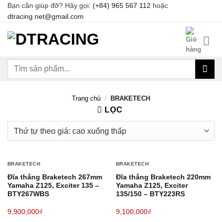
Chuyển
Bạn cần giúp đỡ? Hãy gọi:
(+84) 965 567 112
hoặc
dtracing.net@gmail.com
đến
nội
dung
Tìm
kiếm:
Trang chủ
/
BRAKETECH
LỌC
BRAKETECH
BRAKETECH
Đĩa thắng Braketech 267mm
Đĩa thắng Braketech 220mm
Yamaha Z125, Exciter 135 –
Yamaha Z125, Exciter
BTY267WBS
135/150 – BTY223RS
9,900,000
₫
9,100,000
₫