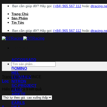
Chuyển
Bạn cần giúp đỡ? Hãy gọi:
(+84) 965 567 112
hoặc
dtracing.
đến
Trang Chủ
nội
Sản Phẩm
dung
Tin Tức
Bạn cần giúp đỡ? Hãy gọi:
(+84) 965 567 112
hoặc
dtracing.
Danh Mục
ACCOSSATO
Tìm
BREMBO
kiếm:
DOMINO
HEL
Trang chủ
/
LEOVINCE
LEOVINCE
Lọc
NITRON
SC-PROJECT
Hiển thị tất cả 9 kết quả
ZARD
ARIETE
BST
EARLS
+