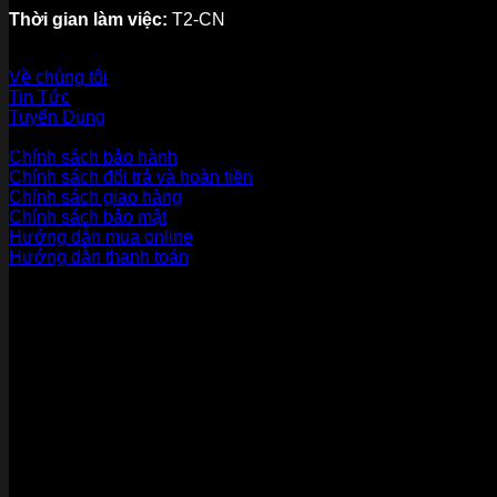
Thời gian làm việc:
T2-CN
Về thương hiệu
Về chúng tôi
Tin Tức
Tuyển Dụng
Dịch vụ khách hàng
Chính sách bảo hành
Chính sách đổi trả và hoàn tiền
Chính sách giao hàng
Chính sách bảo mật
Hướng dẫn mua online
Hướng dẫn thanh toán
Phương Thức Thanh Toán
Kết nối với chúng tôi
Chứng nhận