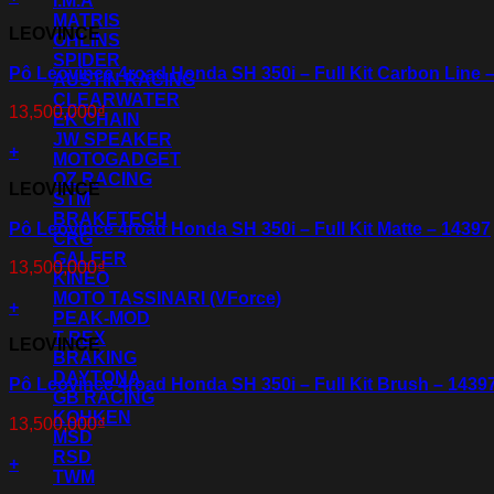
I.M.A
MATRIS
LEOVINCE
OHLINS
SPIDER
Pô Leovince 4road Honda SH 350i – Full Kit Carbon Line 
AUSTIN RACING
CLEARWATER
13,500,000
₫
EK CHAIN
JW SPEAKER
+
MOTOGADGET
OZ RACING
LEOVINCE
STM
BRAKETECH
Pô Leovince 4road Honda SH 350i – Full Kit Matte – 14397
CRG
GALFER
13,500,000
₫
KINEO
MOTO TASSINARI (VForce)
+
PEAK-MOD
T-REX
LEOVINCE
BRAKING
DAYTONA
Pô Leovince 4road Honda SH 350i – Full Kit Brush – 1439
GB RACING
KOHKEN
13,500,000
₫
MSD
RSD
+
TWM