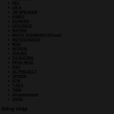
HEL
I.M.A
JW SPEAKER
KINEO
KOHKEN
LEOVINCE
MATRIS
MOTO TASSINARI (VForce)
MOTOGADGET
MSD
NITRON
OHLINS
OZ RACING
PEAK-MOD
RSD
SC PROJECT
SPIDER
STM
T-REX
TWM
Uncategorized
ZARD
Đăng nhập