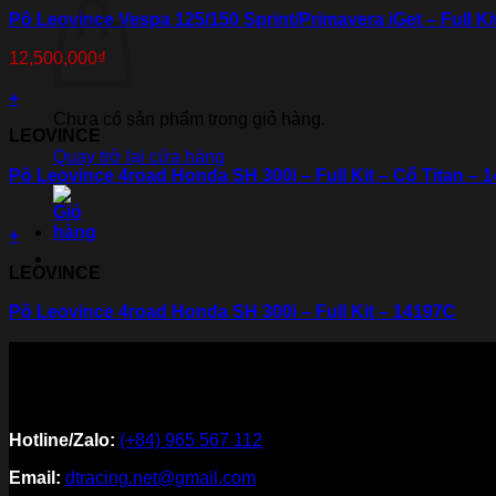
Pô Leovince Vespa 125/150 Sprint/Primavera iGet – Full K
12,500,000
₫
+
Chưa có sản phẩm trong giỏ hàng.
LEOVINCE
Quay trở lại cửa hàng
Pô Leovince 4road Honda SH 300i – Full Kit – Cổ Titan – 
+
LEOVINCE
Pô Leovince 4road Honda SH 300i – Full Kit – 14197C
Hotline/Zalo:
(+84) 965 567 112
Email:
dtracing.net@gmail.com