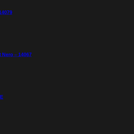
 14079
t Nero – 14067
1E