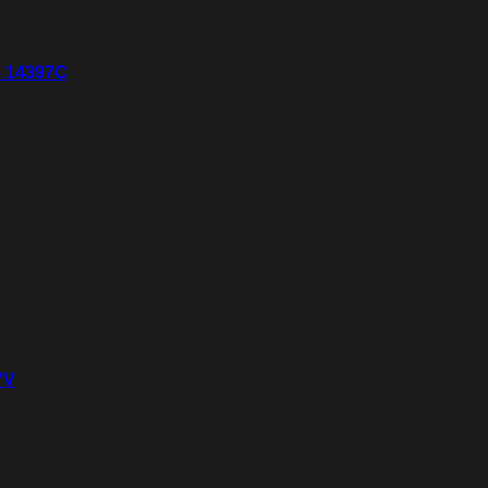
– 14397C
7V