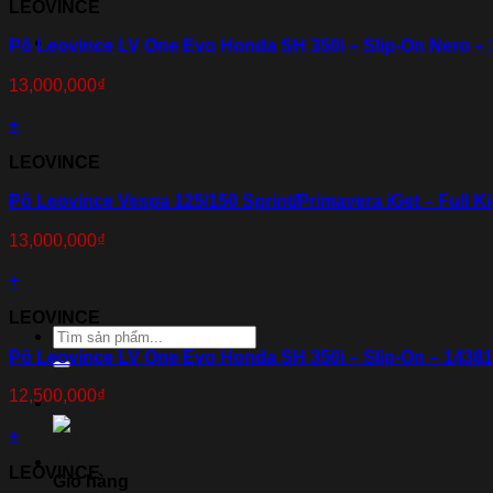
LEOVINCE
Thương hiệu xe
Pô Leovince LV One Evo Honda SH 350i – Slip-On Nero –
13,000,000
₫
+
LEOVINCE
Pô Leovince Vespa 125/150 Sprint/Primavera iGet – Full Ki
13,000,000
₫
+
LEOVINCE
Tìm
kiếm:
Pô Leovince LV One Evo Honda SH 350i – Slip-On – 1438
12,500,000
₫
+
LEOVINCE
Giỏ hàng