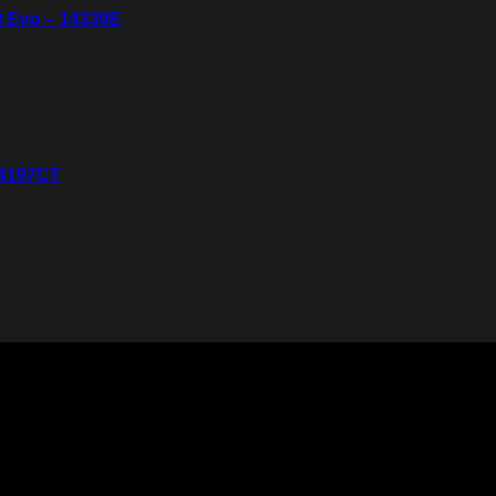
it Evo – 14339E
14197CT