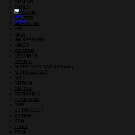
DOMINO
EARLS
EK CHAIN
GALFER
GBRACING
HEL
I.M.A
JW SPEAKER
KINEO
KOHKEN
LEOVINCE
MATRIS
MOTO TASSINARI (VForce)
MOTOGADGET
MSD
NITRON
OHLINS
OZ RACING
PEAK-MOD
RSD
SC PROJECT
SPIDER
STM
T-REX
TWM