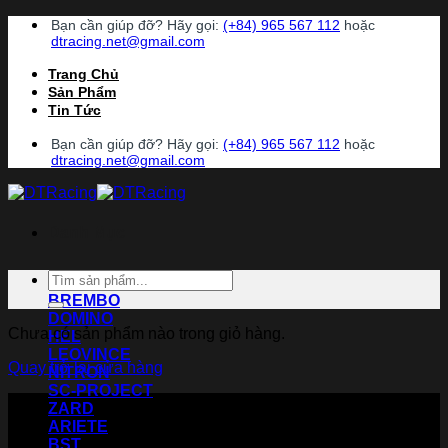
Chuyển
Bạn cần giúp đỡ? Hãy gọi:
(+84) 965 567 112
hoặc
đến
dtracing.net@gmail.com
nội
Trang Chủ
dung
Sản Phẩm
Tin Tức
Bạn cần giúp đỡ? Hãy gọi:
(+84) 965 567 112
hoặc
dtracing.net@gmail.com
Danh Mục
Tìm
ACCOSSATO
kiếm:
BREMBO
DOMINO
Chưa có sản phẩm nào trong giỏ hàng.
HEL
LEOVINCE
Quay trở lại cửa hàng
NITRON
SC-PROJECT
ZARD
ARIETE
BST