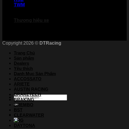
TWM
Chứng nhận
Thương hiệu xe
Copyright 2026 ©
DTRacing
Trang Chủ
Sản phẩm
Dealers
Yêu thích
Danh Mục Sản Phẩm
ACCOSSATO
ARIETE
AUSTIN RACING
BRAKETECH
Tìm
BRAKING
kiếm:
BREMBO
BST
CLEARWATER
CRG
DAYTONA