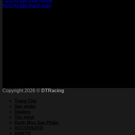
Hướng dẫn mua online
Hướng dẫn thanh toán
Phương Thức Thanh Toán
Kết nối với chúng tôi
Chứng nhận
Copyright 2026 ©
DTRacing
Trang Chủ
Sản phẩm
Dealers
Yêu thích
Danh Mục Sản Phẩm
ACCOSSATO
ARIETE