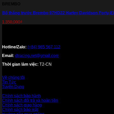
BREMBO
Bố thắng trước Brembo 07HD22 Harley Davidson Forty-Ei
1,350,000
₫
Hotline/Zalo:
(+84) 965 567 112
Email:
dtracing.net@gmail.com
Thời gian làm việc:
T2-CN
Về thương hiệu
Về chúng tôi
Tin Tức
Tuyển Dụng
Dịch vụ khách hàng
Chính sách bảo hành
Chính sách đổi trả và hoàn tiền
Chính sách giao hàng
Chính sách bảo mật