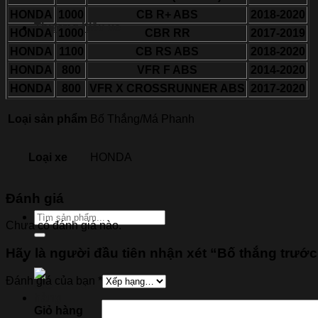
HONDA
1000
CB R+ ABS
2018-2020
Thương hiệu xe
HONDA
1000
CBR RR
2017-2019
HONDA
1100
CB RS ABS
2018-2020
HONDA
800
VFR F ABS
2014-2020
HONDA
800
VFR X CROSSRUNNER ABS
2017-2020
Loại sản phẩm
Bố Thắng/Má Phanh
Loại xe
HONDA
Đánh giá
Tìm
Chưa có đánh giá nào.
kiếm:
Hãy là người đầu tiên nhận xét “Bố thắng tr
Đánh giá của bạn
*
Giỏ hàng