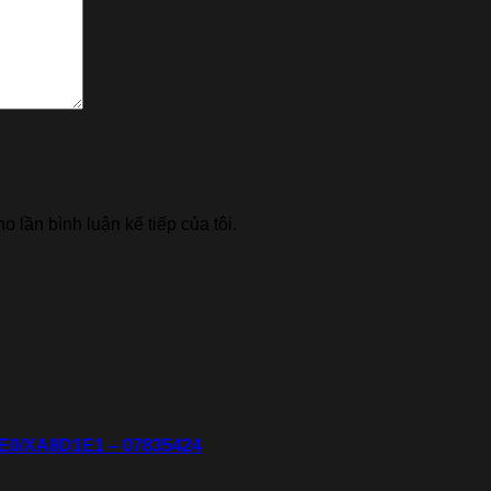
o lần bình luận kế tiếp của tôi.
E0/XA8D1E1 – 07835424