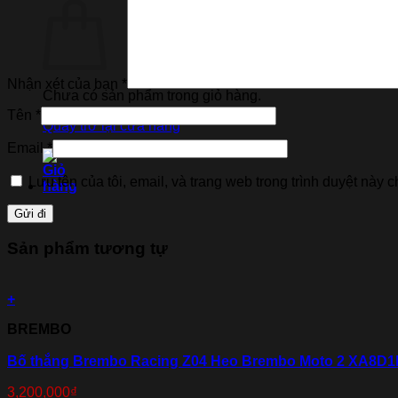
Nhận xét của bạn
*
Chưa có sản phẩm trong giỏ hàng.
Tên
*
Quay trở lại cửa hàng
Email
*
Lưu tên của tôi, email, và trang web trong trình duyệt này ch
Sản phẩm tương tự
+
BREMBO
Bố thắng Brembo Racing Z04 Heo Brembo Moto 2 XA8D1
3,200,000
₫