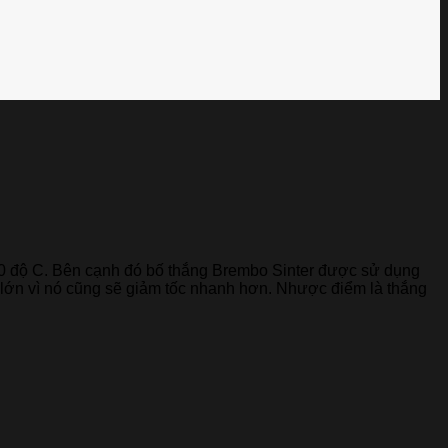
 400 độ C. Bên cạnh đó bố thắng Brembo Sinter được sử dụng
ối lớn vì nó cũng sẽ giảm tốc nhanh hơn. Nhược điểm là thắng