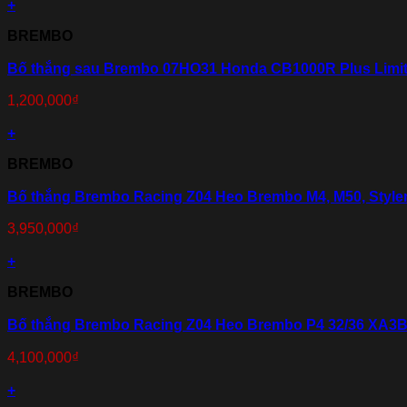
+
BREMBO
Bố thắng sau Brembo 07HO31 Honda CB1000R Plus Limit
1,200,000
₫
+
BREMBO
Bố thắng Brembo Racing Z04 Heo Brembo M4, M50, Styl
3,950,000
₫
+
BREMBO
Bố thắng Brembo Racing Z04 Heo Brembo P4 32/36 XA3
4,100,000
₫
+