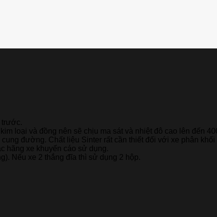
trước.
ữa kim loại và đồng nên sẽ chịu ma sát và nhiệt đô cao lên đến
 cung đường. Chất liệu Sinter rất cần thiết đối với xe phân kh
 các hãng xe khuyến cáo sử dụng.
). Nếu xe 2 thắng đĩa thì sử dụng 2 hộp.