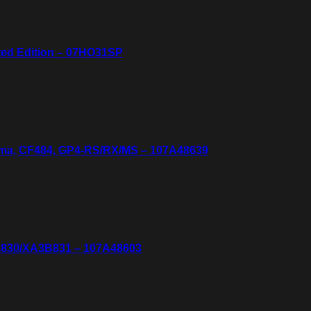
ed Edition – 07HO31SP
ema, CF484, GP4-RS/RX/MS – 107A48639
B830/XA3B831 – 107A48603