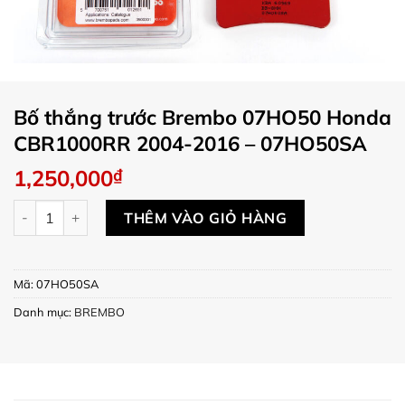
Bố thắng trước Brembo 07HO50 Honda
CBR1000RR 2004-2016 – 07HO50SA
1,250,000
₫
Bố thắng trước Brembo 07HO50 Honda CBR1000RR 2004-201
THÊM VÀO GIỎ HÀNG
Mã:
07HO50SA
Danh mục:
BREMBO