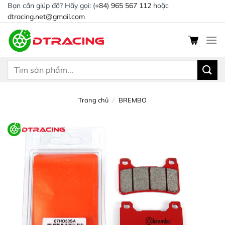
Chuyển
Bạn cần giúp đỡ? Hãy gọi:
(+84) 965 567 112
hoặc
dtracing.net@gmail.com
đến
nội
dung
Tìm
kiếm:
Trang chủ
/
BREMBO