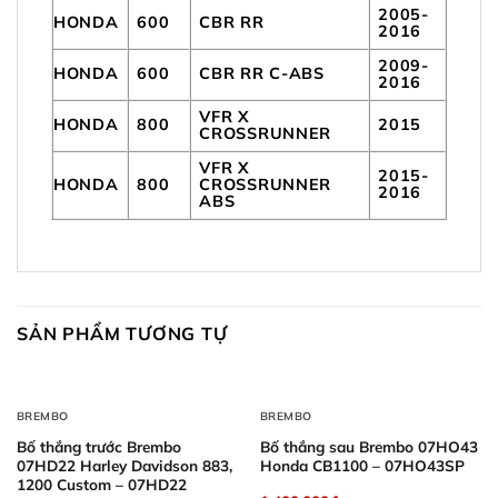
2005-
HONDA
600
CBR RR
2016
2009-
HONDA
600
CBR RR C-ABS
2016
VFR X
HONDA
800
2015
CROSSRUNNER
VFR X
2015-
HONDA
800
CROSSRUNNER
2016
ABS
SẢN PHẨM TƯƠNG TỰ
BREMBO
BREMBO
Bố thắng trước Brembo
Bố thắng sau Brembo 07HO43
07HD22 Harley Davidson 883,
Honda CB1100 – 07HO43SP
1200 Custom – 07HD22