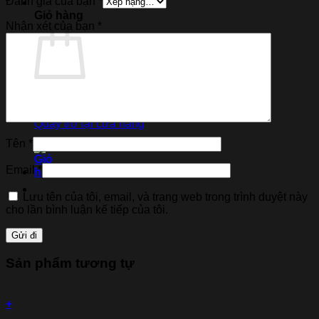
Đánh giá của bạn
*
Giỏ hàng
Nhận xét của bạn
*
Chưa có sản phẩm trong giỏ hàng.
Quay trở lại cửa hàng
Tên
*
Email
*
Lưu tên của tôi, email, và trang web trong trình duyệt này
cho lần bình luận kế tiếp của tôi.
Sản phẩm tương tự
+