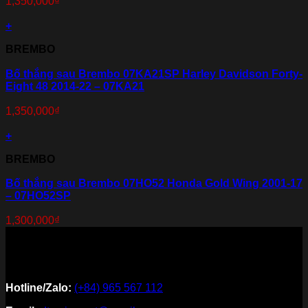
1,350,000
₫
+
BREMBO
Bố thắng sau Brembo 07KA21SP Harley Davidson Forty-
Eight 48 2014-22 – 07KA21
1,350,000
₫
+
BREMBO
Bố thắng sau Brembo 07HO52 Honda Gold Wing 2001-17
– 07HO52SP
1,300,000
₫
Hotline/Zalo:
(+84) 965 567 112