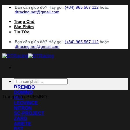
Chuyển
Bạn cần giúp đỡ? Hãy gọi:
(+84) 965 567 112
hoặc
đến
dtracing.net@gmail.com
nội
Trang Chủ
dung
Sản Phẩm
Tin Tức
Bạn cần giúp đỡ? Hãy gọi:
(+84) 965 567 112
hoặc
dtracing.net@gmail.com
Danh Mục
Tìm
ACCOSSATO
kiếm:
BREMBO
DOMINO
Trang chủ
/
BREMBO
HEL
LEOVINCE
NITRON
SC-PROJECT
ZARD
ARIETE
BST