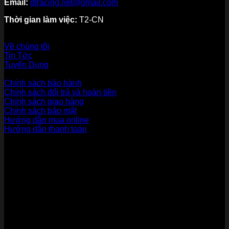
Email:
dtracing.net@gmail.com
Thời gian làm việc:
T2-CN
Về thương hiệu
Về chúng tôi
Tin Tức
Tuyển Dụng
Dịch vụ khách hàng
Chính sách bảo hành
Chính sách đổi trả và hoàn tiền
Chính sách giao hàng
Chính sách bảo mật
Hướng dẫn mua online
Hướng dẫn thanh toán
Phương Thức Thanh Toán
Kết nối với chúng tôi
Chứng nhận