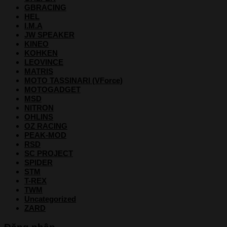
GBRACING
HEL
I.M.A
JW SPEAKER
KINEO
KOHKEN
LEOVINCE
MATRIS
MOTO TASSINARI (VForce)
MOTOGADGET
MSD
NITRON
OHLINS
OZ RACING
PEAK-MOD
RSD
SC PROJECT
SPIDER
STM
T-REX
TWM
Uncategorized
ZARD