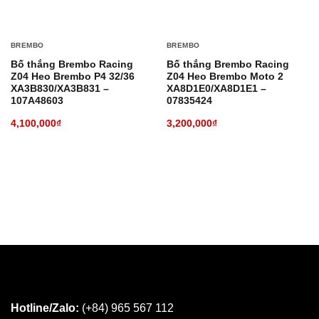
BREMBO
BREMBO
Bố thắng Brembo Racing
Bố thắng Brembo Racing
Z04 Heo Brembo P4 32/36
Z04 Heo Brembo Moto 2
XA3B830/XA3B831 –
XA8D1E0/XA8D1E1 –
107A48603
07835424
4,100,000
₫
3,200,000
₫
Hotline/Zalo:
(+84) 965 567 112