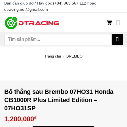
Chuyển
Bạn cần giúp đỡ? Hãy gọi:
(+84) 965 567 112
hoặc
dtracing.net@gmail.com
đến
nội
dung
Tìm
kiếm:
Trang chủ
/
BREMBO
Bố thắng sau Brembo 07HO31 Honda
CB1000R Plus Limited Edition –
07HO31SP
1,200,000
₫