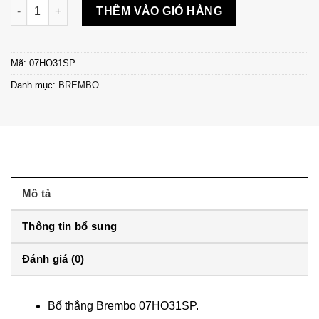
Bố thắng sau Brembo 07HO31 Honda CB1000R Plus Limited Edi
THÊM VÀO GIỎ HÀNG
Mã:
07HO31SP
Danh mục:
BREMBO
Mô tả
Thông tin bổ sung
Đánh giá (0)
Bố thắng Brembo 07HO31SP.