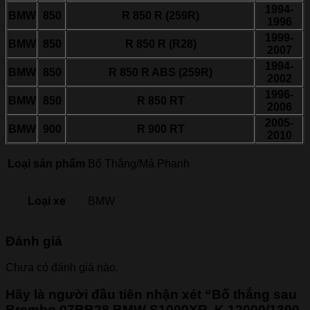
1994-
BMW
850
R 850 R (259R)
1996
1999-
BMW
850
R 850 R (R28)
2007
1994-
BMW
850
R 850 R ABS (259R)
2002
1996-
BMW
850
R 850 RT
2006
2005-
BMW
900
R 900 RT
2010
Loại sản phẩm
Bố Thắng/Má Phanh
Loại xe
BMW
Đánh giá
Chưa có đánh giá nào.
Hãy là người đầu tiên nhận xét “Bố thắng sau
Brembo 07BB28 BMW S1000XR, K 12000/1300