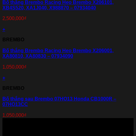
Bố thắng Brembo Racing Heo Brembo X206101,
XB4S520, XA1J040, X988870 – 07934040
2,500,000
₫
+
BREMBO
Bố thắng Brembo Racing Heo Brembo X206001,
XA80810, XA80830 – 07934090
1,050,000
₫
+
BREMBO
Bố thắng sau Brembo 07HO13 Honda CB1000R –
07HO13CC
1,050,000
₫