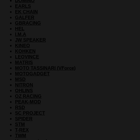
DOMINO
EARLS
EK CHAIN
GALFER
GBRACING
HEL
I.M.A
JW SPEAKER
KINEO
KOHKEN
LEOVINCE
MATRIS
MOTO TASSINARI (VForce)
MOTOGADGET
MSD
NITRON
OHLINS
OZ RACING
PEAK-MOD
RSD
SC PROJECT
SPIDER
STM
T-REX
TWM