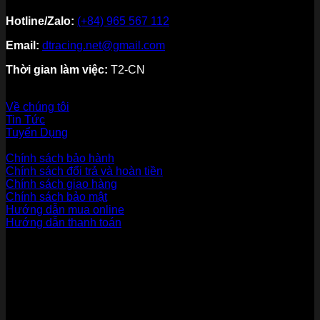
Hotline/Zalo:
(+84) 965 567 112
Email:
dtracing.net@gmail.com
Thời gian làm việc:
T2-CN
Về thương hiệu
Về chúng tôi
Tin Tức
Tuyển Dụng
Dịch vụ khách hàng
Chính sách bảo hành
Chính sách đổi trả và hoàn tiền
Chính sách giao hàng
Chính sách bảo mật
Hướng dẫn mua online
Hướng dẫn thanh toán
Phương Thức Thanh Toán
Kết nối với chúng tôi