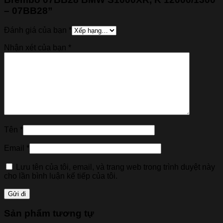
– 07BB28”
Đánh giá của bạn
*
Nhận xét của bạn
*
Tên
*
Email
*
Lưu tên của tôi, email, và trang web trong trình duyệt này
cho lần bình luận kế tiếp của tôi.
Sản phẩm tương tự