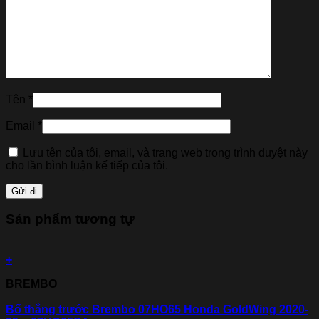
Tên
*
Email
*
Lưu tên của tôi, email, và trang web trong trình duyệt này
cho lần bình luận kế tiếp của tôi.
Sản phẩm tương tự
+
BREMBO
Bố thắng trước Brembo 07HO65 Honda GoldWing 2020-