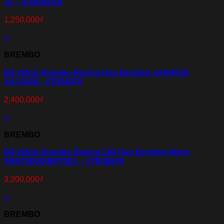
23 – 07HO65SA
1,250,000
₫
+
BREMBO
Bố thắng Brembo Racing Heo Brembo XA6H530,
XA1J040 – 07934070
2,400,000
₫
+
BREMBO
Bố thắng Brembo Racing Z04 Heo Brembo Mono
XB0T0D0/XB0T0D1 – 07B36630
3,200,000
₫
+
BREMBO