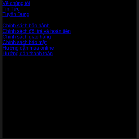
Về chúng tôi
Tin Tức
Tuyển Dụng
Dịch vụ khách hàng
Chính sách bảo hành
Chính sách đổi trả và hoàn tiền
Chính sách giao hàng
Chính sách bảo mật
Hướng dẫn mua online
Hướng dẫn thanh toán
Phương Thức Thanh Toán
Kết nối với chúng tôi
Chứng nhận