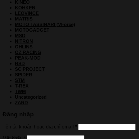
KINEO
KOHKEN
LEOVINCE
MATRIS
MOTO TASSINARI (VForce)
MOTOGADGET
MSD
NITRON
OHLINS
OZ RACING
PEAK-MOD
RSD
SC PROJECT
SPIDER
STM
T-REX
TWM
Uncategorized
ZARD
Đăng nhập
Tên tài khoản hoặc địa chỉ email
*
Mật khẩu
*