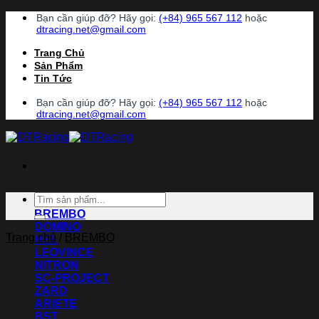
Chuyển
Bạn cần giúp đỡ? Hãy gọi:
(+84) 965 567 112
hoặc
đến
dtracing.net@gmail.com
nội
Trang Chủ
dung
Sản Phẩm
Tin Tức
Bạn cần giúp đỡ? Hãy gọi:
(+84) 965 567 112
hoặc
dtracing.net@gmail.com
Danh Mục
Tìm
ACCOSSATO
kiếm:
BREMBO
DOMINO
Trang chủ
/
BREMBO
HEL
LEOVINCE
NITRON
SC-PROJECT
ZARD
ARIETE
BST