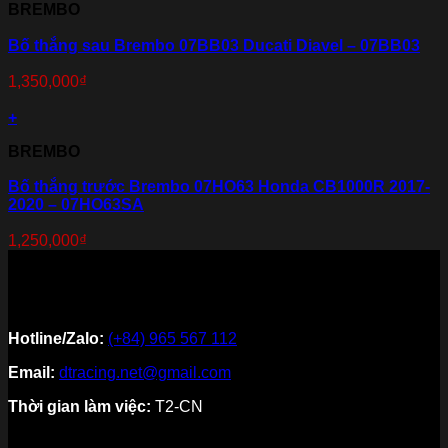
BREMBO
Bố thắng sau Brembo 07BB03 Ducati Diavel – 07BB03
1,350,000
₫
+
BREMBO
Bố thắng trước Brembo 07HO63 Honda CB1000R 2017-
2020 – 07HO63SA
1,250,000
₫
Hotline/Zalo:
(+84) 965 567 112
Email:
dtracing.net@gmail.com
Thời gian làm việc:
T2-CN
Về thương hiệu