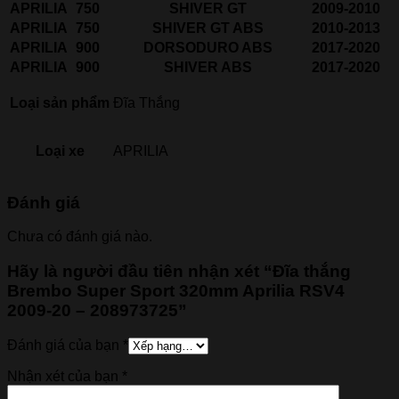
APRILIA
750
SHIVER GT
2009-2010
APRILIA
750
SHIVER GT ABS
2010-2013
APRILIA
900
DORSODURO ABS
2017-2020
APRILIA
900
SHIVER ABS
2017-2020
Loại sản phẩm
Đĩa Thắng
Loại xe
APRILIA
Đánh giá
Chưa có đánh giá nào.
Hãy là người đầu tiên nhận xét “Đĩa thắng
Brembo Super Sport 320mm Aprilia RSV4
2009-20 – 208973725”
Đánh giá của bạn
*
Nhận xét của bạn
*