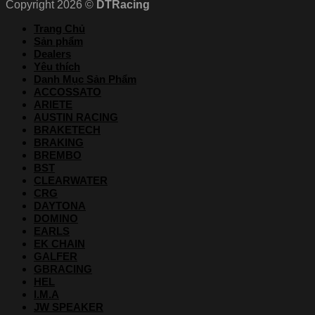
Copyright 2026 ©
DTRacing
Trang Chủ
Sản phẩm
Dealers
Yêu thích
Danh Mục Sản Phẩm
ACCOSSATO
ARIETE
AUSTIN RACING
BRAKETECH
BRAKING
BREMBO
BST
CLEARWATER
CRG
DAYTONA
DOMINO
EARLS
EK CHAIN
GALFER
GBRACING
HEL
I.M.A
JW SPEAKER