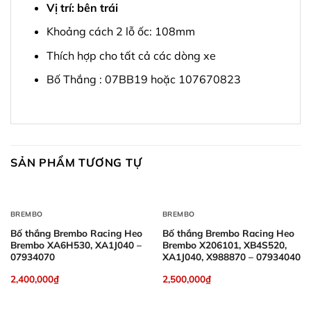
Vị trí: bên trái
Khoảng cách 2 lỗ ốc: 108mm
Thích hợp cho tất cả các dòng xe
Bố Thắng : 07BB19 hoặc 107670823
SẢN PHẨM TƯƠNG TỰ
BREMBO
BREMBO
Bố thắng Brembo Racing Heo
Bố thắng Brembo Racing Heo
Brembo XA6H530, XA1J040 –
Brembo X206101, XB4S520,
07934070
XA1J040, X988870 – 07934040
2,400,000
₫
2,500,000
₫