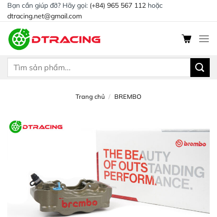
Chuyển
Bạn cần giúp đỡ? Hãy gọi:
(+84) 965 567 112
hoặc
dtracing.net@gmail.com
đến
nội
dung
Tìm
kiếm:
Trang chủ
/
BREMBO