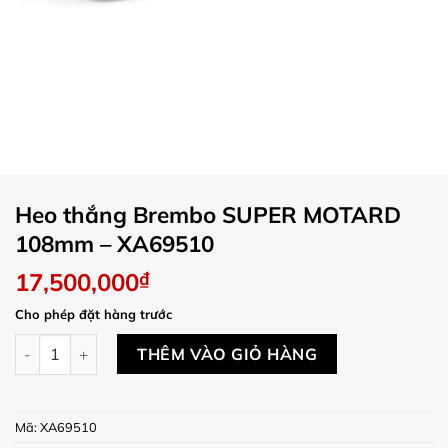
Heo thắng Brembo SUPER MOTARD
108mm – XA69510
17,500,000
₫
Cho phép đặt hàng trước
Heo thắng Brembo SUPER MOTARD 108mm - XA69510 số lư
THÊM VÀO GIỎ HÀNG
Mã:
XA69510