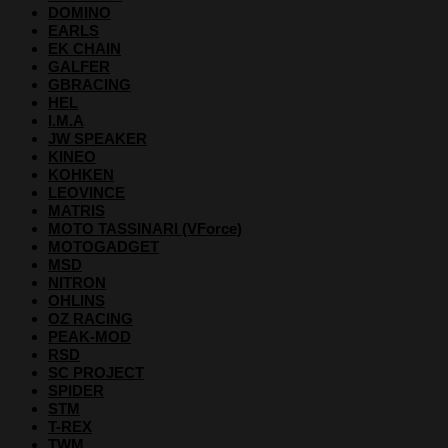
DOMINO
EARLS
EK CHAIN
GALFER
GBRACING
HEL
I.M.A
JW SPEAKER
KINEO
KOHKEN
LEOVINCE
MATRIS
MOTO TASSINARI (VForce)
MOTOGADGET
MSD
NITRON
OHLINS
OZ RACING
PEAK-MOD
RSD
SC PROJECT
SPIDER
STM
T-REX
TWM