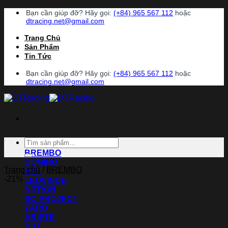
Chuyển
Bạn cần giúp đỡ? Hãy gọi:
(+84) 965 567 112
hoặc
đến
dtracing.net@gmail.com
nội
Trang Chủ
dung
Sản Phẩm
Tin Tức
Bạn cần giúp đỡ? Hãy gọi:
(+84) 965 567 112
hoặc
dtracing.net@gmail.com
Danh Mục
Tìm
ACCOSSATO
kiếm:
BREMBO
DOMINO
Trang chủ
/
BREMBO
HEL
-21%
LEOVINCE
NITRON
SC-PROJECT
ZARD
ARIETE
BST