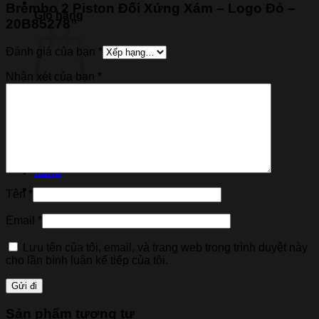
Brembo 2 Piston Đối Xứng Xám – Logo Đỏ –
Giỏ hàng
20B85278”
Đánh giá của bạn
*
Nhận xét của bạn
*
Chưa có sản phẩm trong giỏ hàng.
Quay trở lại cửa hàng
Tên
*
Email
*
Lưu tên của tôi, email, và trang web trong trình duyệt này
cho lần bình luận kế tiếp của tôi.
Sản phẩm tương tự