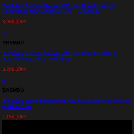
Bố thắng Brembo Racing Z03 Heo Brembo World
Endurance XB2P720/XB2P721 – 07B36640
3,000,000
₫
+
BREMBO
Bố thắng Brembo Racing Z04 Heo Brembo Moto 2
XA3J7F0/XA3J7F1 – 07835424
3,200,000
₫
+
BREMBO
Bố thắng trước Brembo 07KA31 Kawasaki Ninja 300/400
– 07KA31SA
1,150,000
₫