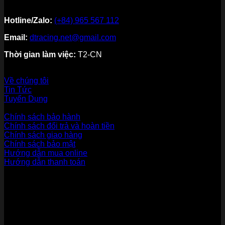
Hotline/Zalo:
(+84) 965 567 112
Email:
dtracing.net@gmail.com
Thời gian làm việc:
T2-CN
Về thương hiệu
Về chúng tôi
Tin Tức
Tuyển Dụng
Dịch vụ khách hàng
Chính sách bảo hành
Chính sách đổi trả và hoàn tiền
Chính sách giao hàng
Chính sách bảo mật
Hướng dẫn mua online
Hướng dẫn thanh toán
Phương Thức Thanh Toán
Kết nối với chúng tôi