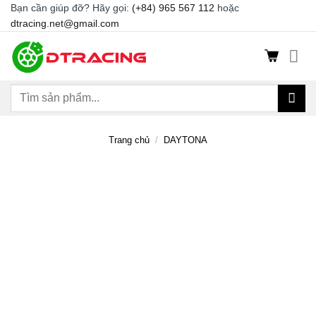
Chuyển
Bạn cần giúp đỡ? Hãy gọi:
(+84) 965 567 112
hoặc
dtracing.net@gmail.com
đến
nội
dung
Tìm
kiếm:
Trang chủ
/
DAYTONA