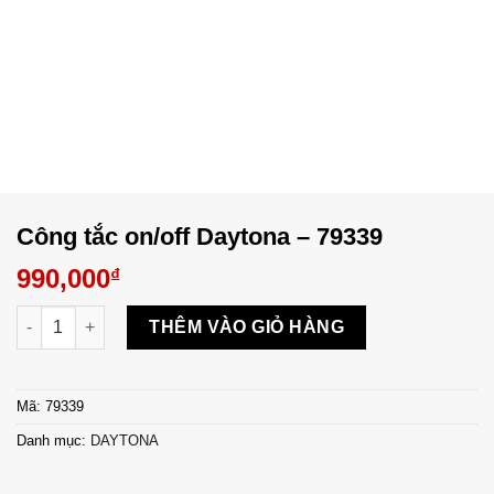
Công tắc on/off Daytona – 79339
990,000
₫
Công tắc on/off Daytona - 79339 số lượng
THÊM VÀO GIỎ HÀNG
Mã:
79339
Danh mục:
DAYTONA