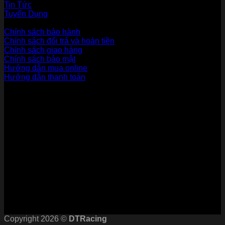
Tin Tức
Tuyển Dụng
Dịch vụ khách hàng
Chính sách bảo hành
Chính sách đổi trả và hoàn tiền
Chính sách giao hàng
Chính sách bảo mật
Hướng dẫn mua online
Hướng dẫn thanh toán
Phương Thức Thanh Toán
Kết nối với chúng tôi
Chứng nhận
Copyright 2026 ©
DTRacing