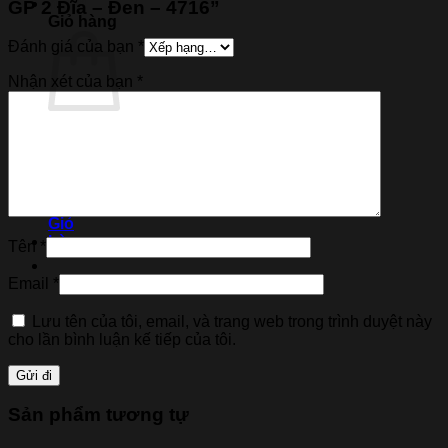
GP 2 Đĩa – Đen – 4716”
Giỏ hàng
Đánh giá của bạn
*
Nhận xét của bạn
*
Chưa có sản phẩm trong giỏ hàng.
Quay trở lại cửa hàng
Tên
*
Email
*
Lưu tên của tôi, email, và trang web trong trình duyệt này
cho lần bình luận kế tiếp của tôi.
Sản phẩm tương tự