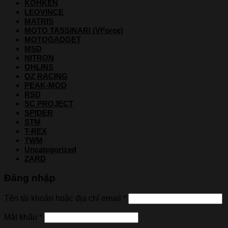
KOHKEN
LEOVINCE
MATRIS
MOTO TASSINARI (VForce)
MOTOGADGET
MSD
NITRON
OHLINS
OZ RACING
PEAK-MOD
RSD
SC PROJECT
SPIDER
STM
T-REX
TWM
Uncategorized
ZARD
Đăng nhập
Tên tài khoản hoặc địa chỉ email
*
Mật khẩu
*