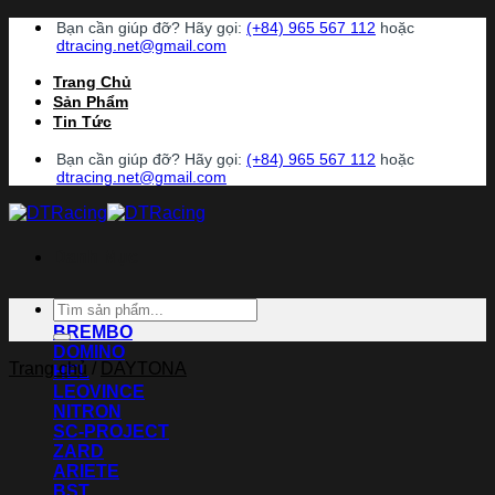
Chuyển
Bạn cần giúp đỡ? Hãy gọi:
(+84) 965 567 112
hoặc
đến
dtracing.net@gmail.com
nội
Trang Chủ
dung
Sản Phẩm
Tin Tức
Bạn cần giúp đỡ? Hãy gọi:
(+84) 965 567 112
hoặc
dtracing.net@gmail.com
Danh Mục
Tìm
ACCOSSATO
kiếm:
BREMBO
DOMINO
Trang chủ
/
DAYTONA
HEL
LEOVINCE
NITRON
SC-PROJECT
ZARD
ARIETE
BST