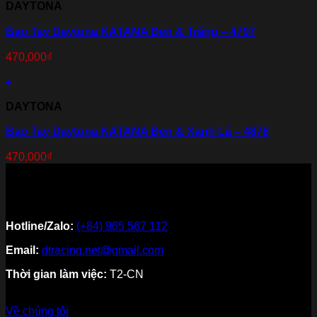
DAYTONA
Bao Tay Daytona KATANA Đen & Trắng – 4797
470,000
₫
+
DAYTONA
Bao Tay Daytona KATANA Đen & Xanh Lá – 4876
470,000
₫
Hotline/Zalo:
(+84) 965 567 112
Email:
dtracing.net@gmail.com
Thời gian làm việc:
T2-CN
Về thương hiệu
Về chúng tôi