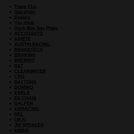
Trang Chủ
Sản phẩm
Dealers
Yêu thích
Danh Mục Sản Phẩm
ACCOSSATO
ARIETE
AUSTIN RACING
BRAKETECH
BRAKING
BREMBO
BST
CLEARWATER
CRG
DAYTONA
DOMINO
EARLS
EK CHAIN
GALFER
GBRACING
HEL
I.M.A
JW SPEAKER
KINEO