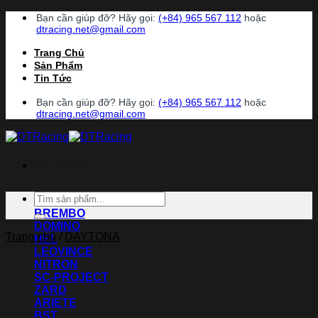
Chuyển
Bạn cần giúp đỡ? Hãy gọi:
(+84) 965 567 112
hoặc
đến
dtracing.net@gmail.com
nội
Trang Chủ
dung
Sản Phẩm
Tin Tức
Bạn cần giúp đỡ? Hãy gọi:
(+84) 965 567 112
hoặc
dtracing.net@gmail.com
Danh Mục
Tìm
ACCOSSATO
kiếm:
BREMBO
DOMINO
Trang chủ
/
DAYTONA
HEL
LEOVINCE
NITRON
SC-PROJECT
ZARD
ARIETE
BST