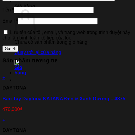
Giỏ hàng
Tên
*
Email
*
Lưu tên của tôi, email, và trang web trong trình duyệt này
cho lần bình luận kế tiếp của tôi.
Chưa có sản phẩm trong giỏ hàng.
Quay trở lại cửa hàng
Sản phẩm tương tự
+
DAYTONA
Bao Tay Daytona KATANA Đen & Xanh Dương – 4875
470,000
₫
+
DAYTONA