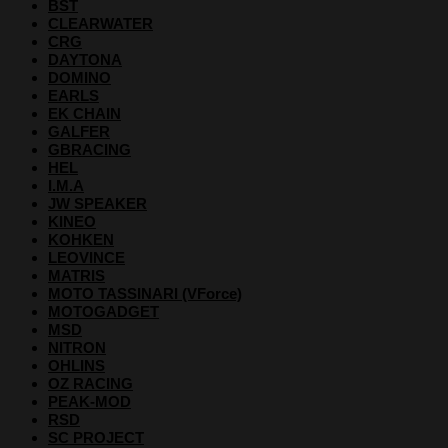
BST
CLEARWATER
CRG
DAYTONA
DOMINO
EARLS
EK CHAIN
GALFER
GBRACING
HEL
I.M.A
JW SPEAKER
KINEO
KOHKEN
LEOVINCE
MATRIS
MOTO TASSINARI (VForce)
MOTOGADGET
MSD
NITRON
OHLINS
OZ RACING
PEAK-MOD
RSD
SC PROJECT