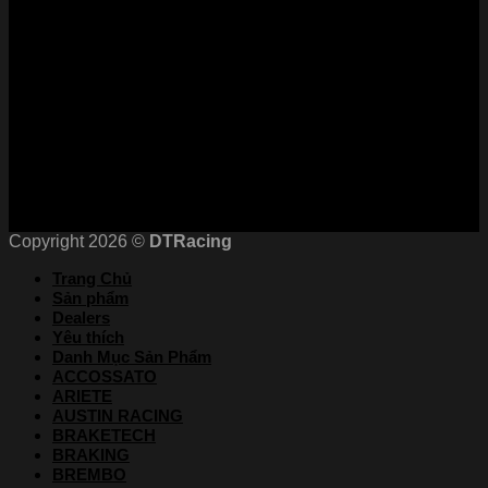
Phương Thức Thanh Toán
Kết nối với chúng tôi
Chứng nhận
Copyright 2026 ©
DTRacing
Trang Chủ
Sản phẩm
Dealers
Yêu thích
Danh Mục Sản Phẩm
ACCOSSATO
ARIETE
AUSTIN RACING
BRAKETECH
BRAKING
BREMBO