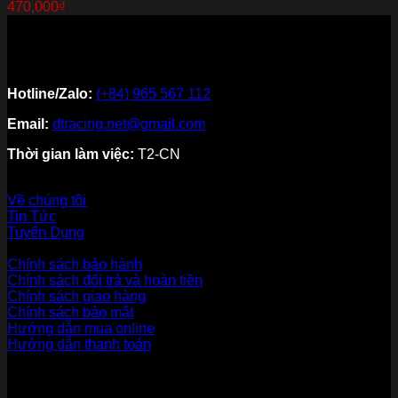
470,000
₫
Hotline/Zalo:
(+84) 965 567 112
Email:
dtracing.net@gmail.com
Thời gian làm việc:
T2-CN
Về thương hiệu
Về chúng tôi
Tin Tức
Tuyển Dụng
Dịch vụ khách hàng
Chính sách bảo hành
Chính sách đổi trả và hoàn tiền
Chính sách giao hàng
Chính sách bảo mật
Hướng dẫn mua online
Hướng dẫn thanh toán