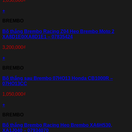
1,050,000
₫
+
BREMBO
Bố thắng Brembo Racing Z04 Heo Brembo Moto 2
XA8D1E0/XA8D1E1 – 07835424
3,200,000
₫
+
BREMBO
Bố thắng sau Brembo 07HO13 Honda CB1000R –
07HO13CC
1,050,000
₫
+
BREMBO
Bố thắng Brembo Racing Heo Brembo XA6H530,
XA1J040 – 07934070