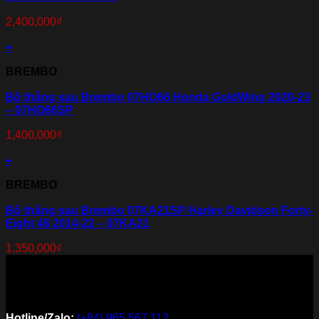
2,400,000
₫
+
BREMBO
Bố thắng sau Brembo 07HO66 Honda GoldWing 2020-23
– 07HO66SP
1,400,000
₫
+
BREMBO
Bố thắng sau Brembo 07KA21SP Harley Davidson Forty-
Eight 48 2014-22 – 07KA21
1,350,000
₫
Hotline/Zalo:
(+84) 965 567 112