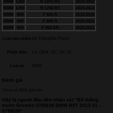
BMW
1250
R 1250 RS
2019-2022
BMW
1250
R 1250 RT
2019-2022
BMW
800
F 800 R
2015-2020
BMW
900
F 900 R
2020-2021
BMW
900
F 900 XR
2020-2021
Loại sản phẩm
Bố Thắng/Má Phanh
Phiên Bản
LA, OEM., RC, SA, SC
Loại xe
BMW
Đánh giá
Chưa có đánh giá nào.
Hãy là người đầu tiên nhận xét “Bố thắng
trước Brembo 07BB38 BMW R9T 2013-21 –
07BB38”