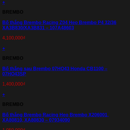
+
BREMBO
Bố thắng Brembo Racing Z04 Heo Brembo P4 32/36
XA3B830/XA3B831 – 107A48603
4,100,000
₫
+
BREMBO
Bố thắng sau Brembo 07HO43 Honda CB1100 –
07HO43SP
1,400,000
₫
+
BREMBO
Bố thắng Brembo Racing Heo Brembo X206001,
XA80810, XA80830 – 07934090