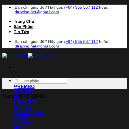
Chuyển
Bạn cần giúp đỡ? Hãy gọi:
(+84) 965 567 112
hoặc
đến
dtracing.net@gmail.com
nội
Trang Chủ
dung
Sản Phẩm
Tin Tức
Bạn cần giúp đỡ? Hãy gọi:
(+84) 965 567 112
hoặc
dtracing.net@gmail.com
Danh Mục
Tìm
ACCOSSATO
kiếm:
BREMBO
DOMINO
Trang chủ
/
BREMBO
HEL
LEOVINCE
NITRON
SC-PROJECT
ZARD
ARIETE
BST