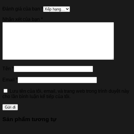
Đánh giá của bạn
*
Nhận xét của bạn
*
Tên
*
Email
*
Lưu tên của tôi, email, và trang web trong trình duyệt này
cho lần bình luận kế tiếp của tôi.
Sản phẩm tương tự