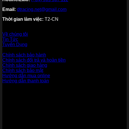
Email:
dtracing.net@gmail.com
Thời gian làm việc:
T2-CN
Về thương hiệu
Về chúng tôi
Tin Tức
Tuyển Dụng
Dịch vụ khách hàng
Chính sách bảo hành
Chính sách đổi trả và hoàn tiền
Chính sách giao hàng
Chính sách bảo mật
Hướng dẫn mua online
Hướng dẫn thanh toán
Phương Thức Thanh Toán
Kết nối với chúng tôi