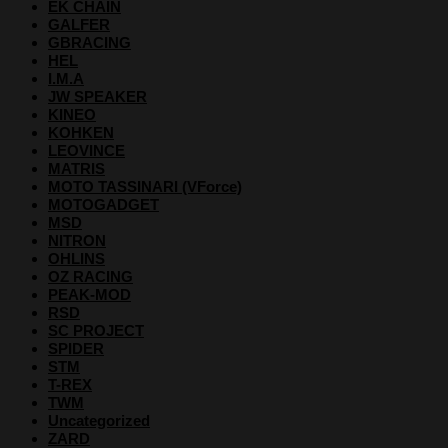
EK CHAIN
GALFER
GBRACING
HEL
I.M.A
JW SPEAKER
KINEO
KOHKEN
LEOVINCE
MATRIS
MOTO TASSINARI (VForce)
MOTOGADGET
MSD
NITRON
OHLINS
OZ RACING
PEAK-MOD
RSD
SC PROJECT
SPIDER
STM
T-REX
TWM
Uncategorized
ZARD