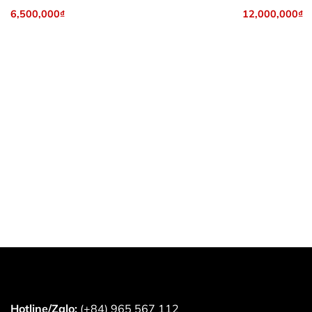
6,500,000
₫
12,000,000
₫
Hotline/Zalo:
(+84) 965 567 112