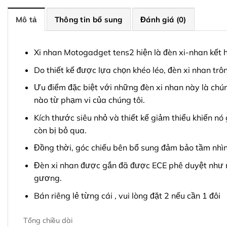
Mô tả
Thông tin bổ sung
Đánh giá (0)
Xi nhan Motogadget tens2 hiện là đèn xi-nhan kết 
Do thiết kế được lựa chọn khéo léo, đèn xi nhan tr
Ưu điểm đặc biệt với những đèn xi nhan này là chún
nào từ phạm vi của chúng tôi.
Kích thước siêu nhỏ và thiết kế giảm thiểu khiến n
còn bị bỏ qua.
Đồng thời, góc chiếu bên bổ sung đảm bảo tầm nhìn 
Đèn xi nhan được gắn đã được ECE phê duyệt như
gương.
Bán riêng lẻ từng cái , vui lòng đặt 2 nếu cần 1 đôi
Tổng chiều dài