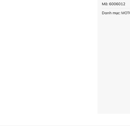
Mã:
6006012
Danh mục:
MOT