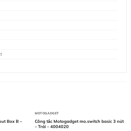
8
tt
+
MOTOGADGET
ut Box B –
Công tắc Motogadget mo.switch basic 3 nút
– Trái – 4004020