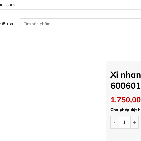
ail.com
Tìm
iệu xe
kiếm:
Xi nha
600601
1,750,0
Cho phép đặt h
Xi nhan Moto