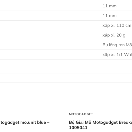
11 mm
11 mm
xấp xỉ. 110 cm
xấp xỉ. 20 g
Bu lông ren M
xấp xỉ. 1/1 Wa
+
MOTOGADGET
togadget mo.unit blue –
Bộ Giải Mã Motogadget Breako
1005041