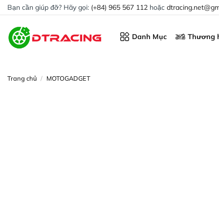
Chuyển
Bạn cần giúp đỡ? Hãy gọi:
(+84) 965 567 112
hoặc
dtracing.net@gm
đến
nội
Danh Mục
Thương h
dung
Trang chủ
/
MOTOGADGET