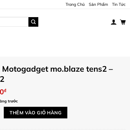
Trang Chủ
Sản Phẩm
Tin Tức
n Motogadget mo.blaze tens2 –
2
00
₫
àng trước
gadget mo.blaze tens2 - 6006012 số lượng
THÊM VÀO GIỎ HÀNG