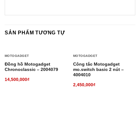
SẢN PHẨM TƯƠNG TỰ
MOTOGADGET
MOTOGADGET
Đồng hồ Motogadget
Công tắc Motogadget
Chronoclassic – 2004079
mo.switch basic 2 nút –
4004010
14,500,000
₫
2,450,000
₫