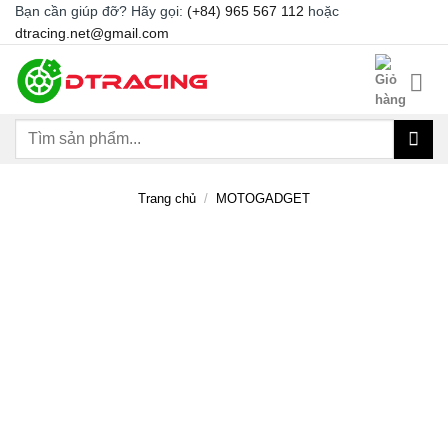
Chuyển
Bạn cần giúp đỡ? Hãy gọi:
(+84) 965 567 112
hoặc
dtracing.net@gmail.com
đến
nội
dung
Tìm
kiếm:
Trang chủ
/
MOTOGADGET