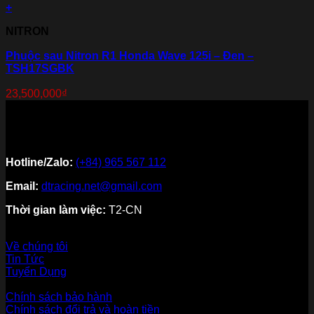
+
NITRON
Phuộc sau Nitron R1 Honda Wave 125i – Đen –
TSH17SGBK
23,500,000
₫
Hotline/Zalo:
(+84) 965 567 112
Email:
dtracing.net@gmail.com
Thời gian làm việc:
T2-CN
Về thương hiệu
Về chúng tôi
Tin Tức
Tuyển Dụng
Dịch vụ khách hàng
Chính sách bảo hành
Chính sách đổi trả và hoàn tiền