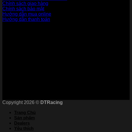
Chính sách giao hàng
Chính sách bảo mật
Hướng dẫn mua online
Hướng dẫn thanh toán
Phương Thức Thanh Toán
Kết nối với chúng tôi
Chứng nhận
Copyright 2026 ©
DTRacing
Trang Chủ
Sản phẩm
Dealers
Yêu thích