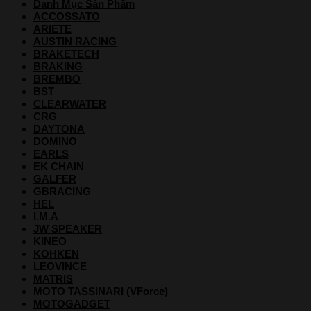
Danh Mục Sản Phẩm
ACCOSSATO
ARIETE
AUSTIN RACING
BRAKETECH
BRAKING
BREMBO
BST
CLEARWATER
CRG
DAYTONA
DOMINO
EARLS
EK CHAIN
GALFER
GBRACING
HEL
I.M.A
JW SPEAKER
KINEO
KOHKEN
LEOVINCE
MATRIS
MOTO TASSINARI (VForce)
MOTOGADGET