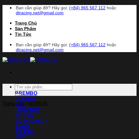
Chuyển
Bạn cần giúp đỡ? Hãy gọi:
(+84) 965 567 112
hoặc
đến
dtracing.net@gmail.com
nội
Trang Chủ
dung
Sản Phẩm
Tin Tức
Bạn cần giúp đỡ? Hãy gọi:
(+84) 965 567 112
hoặc
dtracing.net@gmail.com
Danh Mục
Tìm
ACCOSSATO
kiếm:
BREMBO
DOMINO
Trang chủ
/
NITRON
HEL
LEOVINCE
NITRON
SC-PROJECT
ZARD
ARIETE
BST