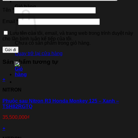
Giỏ hàng
Tên
*
Email
*
Lưu tên của tôi, email, và trang web trong trình duyệt này
cho lần bình luận kế tiếp của tôi.
Chưa có sản phẩm trong giỏ hàng.
Quay trở lại cửa hàng
Sản phẩm tương tự
+
NITRON
Phuộc sau Nitron R3 Honda Monkey 125 – Xanh –
TSH82RGTQ
35,500,000
₫
+