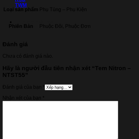
TWM
Loại sản phẩm
Phụ Tùng – Phụ Kiện
Thương hiệu xe
Phiên Bản
Phuộc Đôi, Phuộc Đơn
Đánh giá
Chưa có đánh giá nào.
Hãy là người đầu tiên nhận xét “Tem Nitron –
NTST55”
Đánh giá của bạn
*
Nhận xét của bạn
*
Tìm
kiếm: