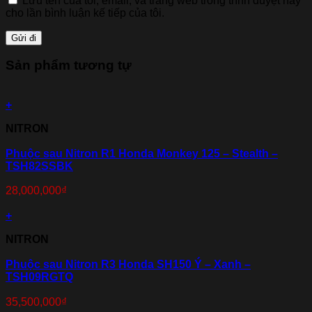
Lưu tên của tôi, email, và trang web trong trình duyệt này
cho lần bình luận kế tiếp của tôi.
Sản phẩm tương tự
+
NITRON
Phuộc sau Nitron R1 Honda Monkey 125 – Stealth –
TSH82SSBK
28,000,000
₫
+
NITRON
Phuộc sau Nitron R3 Honda SH150 Ý – Xanh –
TSH09RGTQ
35,500,000
₫