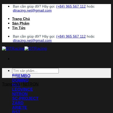
Chuyển
Bạn cần giúp đỡ? Hãy gọi:
(+84) 965 567 112
hoặc
đến
dtracing.net@gmail.com
nội
Trang Chủ
dung
Sản Phẩm
Tin Tức
Bạn cần giúp đỡ? Hãy gọi:
(+84) 965 567 112
hoặc
dtracing.net@gmail.com
Danh Mục
Tìm
ACCOSSATO
kiếm:
BREMBO
DOMINO
Trang chủ
/
NITRON
HEL
LEOVINCE
NITRON
SC-PROJECT
ZARD
ARIETE
BST