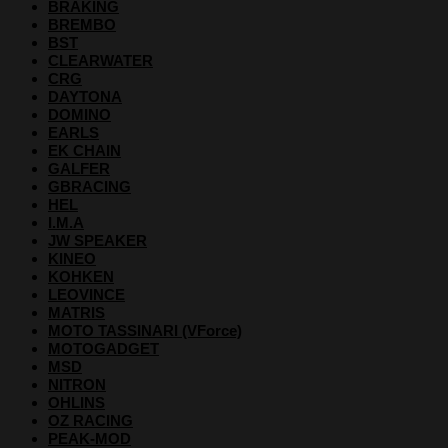
BRAKING
BREMBO
BST
CLEARWATER
CRG
DAYTONA
DOMINO
EARLS
EK CHAIN
GALFER
GBRACING
HEL
I.M.A
JW SPEAKER
KINEO
KOHKEN
LEOVINCE
MATRIS
MOTO TASSINARI (VForce)
MOTOGADGET
MSD
NITRON
OHLINS
OZ RACING
PEAK-MOD