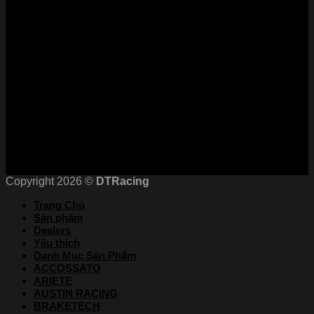
Phương Thức Thanh Toán
Kết nối với chúng tôi
Chứng nhận
Copyright 2026 ©
DTRacing
Trang Chủ
Sản phẩm
Dealers
Yêu thích
Danh Mục Sản Phẩm
ACCOSSATO
ARIETE
AUSTIN RACING
BRAKETECH