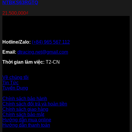
NTBKS63RGTQ
21,500,000
₫
Hotline/Zalo:
(+84) 965 567 112
Email:
dtracing.net@gmail.com
Thời gian làm việc:
T2-CN
Về thương hiệu
Về chúng tôi
Tin Tức
Tuyển Dụng
Dịch vụ khách hàng
Chính sách bảo hành
Chính sách đổi trả và hoàn tiền
Chính sách giao hàng
Chính sách bảo mật
Hướng dẫn mua online
Hướng dẫn thanh toán