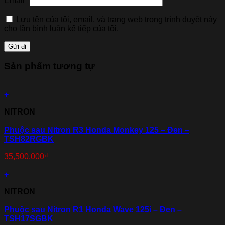
Email
*
Lưu tên của tôi, email, và trang web trong trình duyệt này
cho lần bình luận kế tiếp của tôi.
Sản phẩm tương tự
+
NITRON
Phuộc sau Nitron R3 Honda Monkey 125 – Đen –
TSH82RGBK
35,500,000
₫
+
NITRON
Phuộc sau Nitron R1 Honda Wave 125i – Đen –
TSH17SGBK