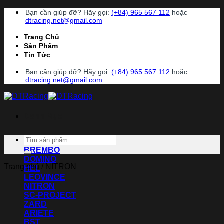
Chuyển
Bạn cần giúp đỡ? Hãy gọi:
(+84) 965 567 112
hoặc
đến
dtracing.net@gmail.com
nội
Trang Chủ
dung
Sản Phẩm
Tin Tức
Bạn cần giúp đỡ? Hãy gọi:
(+84) 965 567 112
hoặc
dtracing.net@gmail.com
Danh Mục
Tìm
ACCOSSATO
kiếm:
BREMBO
DOMINO
Trang chủ
/
NITRON
HEL
LEOVINCE
NITRON
SC-PROJECT
ZARD
ARIETE
BST