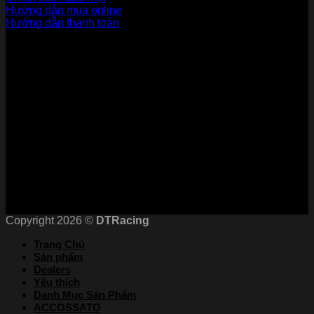
Hướng dẫn mua online
Hướng dẫn thanh toán
Phương Thức Thanh Toán
Kết nối với chúng tôi
Chứng nhận
Copyright 2026 ©
DTRacing
Trang Chủ
Sản phẩm
Dealers
Yêu thích
Danh Mục Sản Phẩm
ACCOSSATO