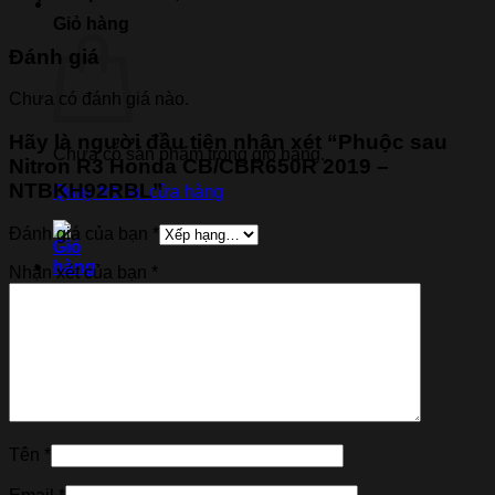
Giỏ hàng
Đánh giá
Chưa có đánh giá nào.
Hãy là người đầu tiên nhận xét “Phuộc sau
Chưa có sản phẩm trong giỏ hàng.
Nitron R3 Honda CB/CBR650R 2019 –
NTBKH92RBL”
Quay trở lại cửa hàng
Đánh giá của bạn
*
Nhận xét của bạn
*
Tên
*