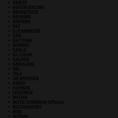
ARIETE
AUSTIN RACING
BRAKETECH
BRAKING
BREMBO
BST
CLEARWATER
CRG
DAYTONA
DOMINO
EARLS
EK CHAIN
GALFER
GBRACING
HEL
I.M.A
JW SPEAKER
KINEO
KOHKEN
LEOVINCE
MATRIS
MOTO TASSINARI (VForce)
MOTOGADGET
MSD
NITRON