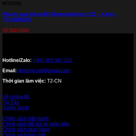
NITRON
Phuộc sau Nitron R3 Honda Monkey 125 – Xanh –
TSH82RGTQ
35,500,000
₫
Hotline/Zalo:
(+84) 965 567 112
Email:
dtracing.net@gmail.com
Thời gian làm việc:
T2-CN
Về thương hiệu
Về chúng tôi
Tin Tức
Tuyển Dụng
Dịch vụ khách hàng
Chính sách bảo hành
Chính sách đổi trả và hoàn tiền
Chính sách giao hàng
Chính sách bảo mật