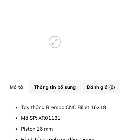
Mô tả
Thông tin bổ sung
Đánh giá (0)
Tay thắng Brembo CNC Billet 16×18
Mã SP: XR01131
Piston 16 mm
Hành trình cánh tay đòn: 18mm