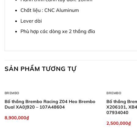
Chất liệu : CNC Aluminum
Lever dài
Phù hợp các dòng xe 2 thắng đĩa
SẢN PHẨM TƯƠNG TỰ
+
+
BREMBO
BREMBO
Bố thắng Brembo Racing Z04 Heo Brembo
Bố thắng Bre
Dual XA0J920 – 107A48604
X206101, XB4
07934040
8,900,000
₫
2,500,000
₫