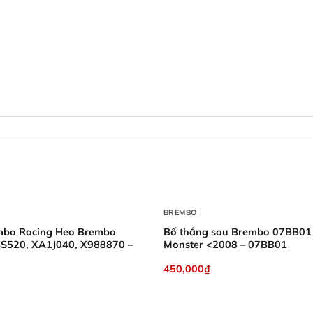
+
BREMBO
mbo Racing Heo Brembo
Bố thắng sau Brembo 07BB01 
S520, XA1J040, X988870 –
Monster <2008 – 07BB01
450,000
₫