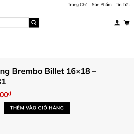
Trang Chủ
Sản Phẩm
Tin Tức
ng Brembo Billet 16×18 –
31
000
₫
mbo Billet 16x18 - XR01131 số lượng
THÊM VÀO GIỎ HÀNG