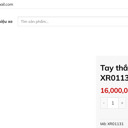
ail.com
Tìm
iệu xe
kiếm:
Tay thắ
XR011
16,000,
Tay thắng Bre
Mã:
XR01131