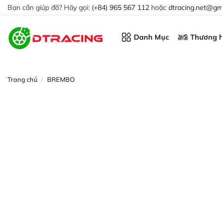
Chuyển
Bạn cần giúp đỡ? Hãy gọi:
(+84) 965 567 112
hoặc
dtracing.net@gm
đến
nội
Danh Mục
Thương h
dung
Trang chủ
/
BREMBO