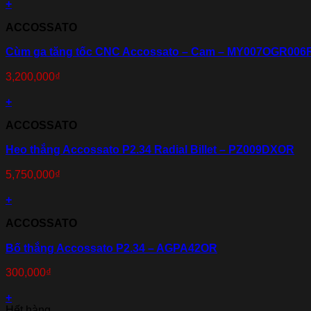
+
ACCOSSATO
Cùm ga tăng tốc CNC Accossato – Cam – MY007OGR006
3,200,000
₫
+
ACCOSSATO
Heo thắng Accossato P2.34 Radial Billet – PZ009DXOR
5,750,000
₫
+
ACCOSSATO
Bố thắng Accossato P2.34 – AGPA42OR
300,000
₫
+
Hết hàng