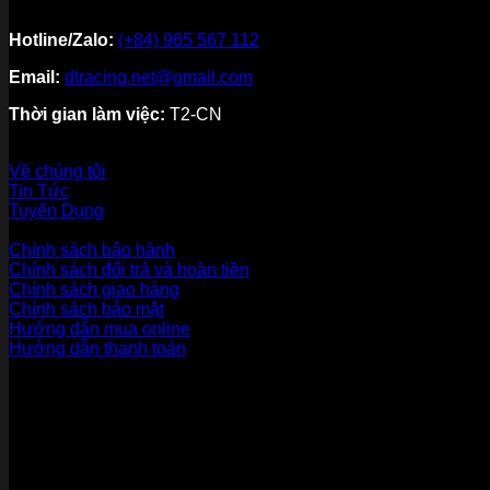
Hotline/Zalo:
(+84) 965 567 112
Email:
dtracing.net@gmail.com
Thời gian làm việc:
T2-CN
Về thương hiệu
Về chúng tôi
Tin Tức
Tuyển Dụng
Dịch vụ khách hàng
Chính sách bảo hành
Chính sách đổi trả và hoàn tiền
Chính sách giao hàng
Chính sách bảo mật
Hướng dẫn mua online
Hướng dẫn thanh toán
Phương Thức Thanh Toán
Kết nối với chúng tôi