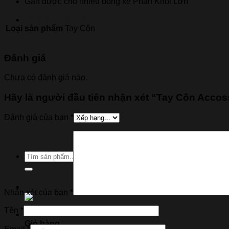
Gắn được cho nhiều dòng xe Phân Khối Lớn
Thương hiệu xe
Loại sản phẩm
Tay Côn
Đánh giá
Chưa có đánh giá nào.
Hãy là người đầu tiên nhận xét “Tay Côn Acco
Đánh giá của bạn
*
Tìm
kiếm:
Nhận xét của bạn
*
Tên
*
Giỏ hàng