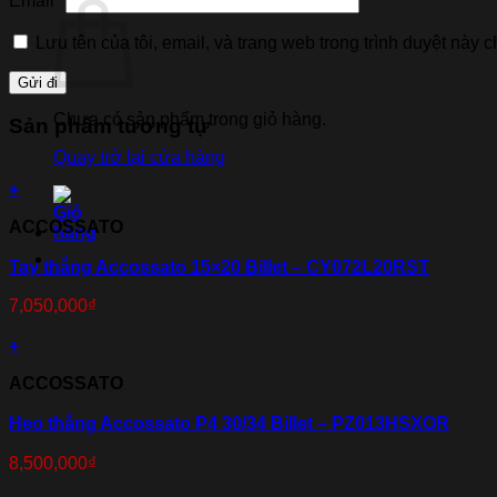
Email
*
Lưu tên của tôi, email, và trang web trong trình duyệt này ch
Chưa có sản phẩm trong giỏ hàng.
Sản phẩm tương tự
Quay trở lại cửa hàng
+
ACCOSSATO
Tay thắng Accossato 15×20 Billet – CY072L20RST
7,050,000
₫
+
ACCOSSATO
Heo thắng Accossato P4 30/34 Billet – PZ013HSXOR
8,500,000
₫