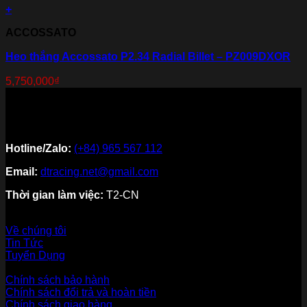
+
ACCOSSATO
Heo thắng Accossato P2.34 Radial Billet – PZ009DXOR
5,750,000
₫
Hotline/Zalo:
(+84) 965 567 112
Email:
dtracing.net@gmail.com
Thời gian làm việc:
T2-CN
Về thương hiệu
Về chúng tôi
Tin Tức
Tuyển Dụng
Dịch vụ khách hàng
Chính sách bảo hành
Chính sách đổi trả và hoàn tiền
Chính sách giao hàng