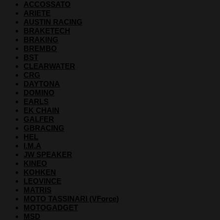
ACCOSSATO
ARIETE
AUSTIN RACING
BRAKETECH
BRAKING
BREMBO
BST
CLEARWATER
CRG
DAYTONA
DOMINO
EARLS
EK CHAIN
GALFER
GBRACING
HEL
I.M.A
JW SPEAKER
KINEO
KOHKEN
LEOVINCE
MATRIS
MOTO TASSINARI (VForce)
MOTOGADGET
MSD