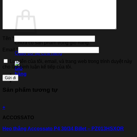
Giỏ hàng
Tên
*
Chưa có sản phẩm trong giỏ hàng.
Email
*
Quay trở lại cửa hàng
Lưu tên của tôi, email, và trang web trong trình duyệt này
cho lần bình luận kế tiếp của tôi.
Sản phẩm tương tự
+
ACCOSSATO
Heo thắng Accossato P4 30/34 Billet – PZ013HSXOR