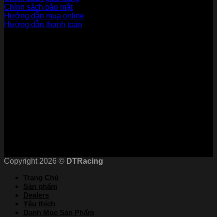
Chính sách bảo mật
Hướng dẫn mua online
Hướng dẫn thanh toán
Phương Thức Thanh Toán
Kết nối với chúng tôi
Chứng nhận
Copyright 2026 ©
DTRacing
Trang Chủ
Sản phẩm
Dealers
Yêu thích
Danh Mục Sản Phẩm