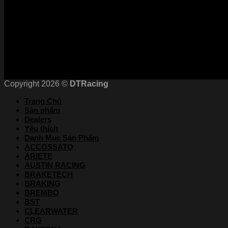
Chứng nhận
Copyright 2026 ©
DTRacing
Trang Chủ
Sản phẩm
Dealers
Yêu thích
Danh Mục Sản Phẩm
ACCOSSATO
ARIETE
AUSTIN RACING
BRAKETECH
BRAKING
BREMBO
BST
CLEARWATER
CRG