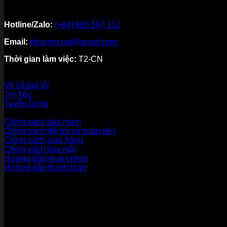
Hotline/Zalo:
(+84) 965 567 112
Email:
dtracing.net@gmail.com
Thời gian làm việc:
T2-CN
Về thương hiệu
Về chúng tôi
Tin Tức
Tuyển Dụng
Dịch vụ khách hàng
Chính sách bảo hành
Chính sách đổi trả và hoàn tiền
Chính sách giao hàng
Chính sách bảo mật
Hướng dẫn mua online
Hướng dẫn thanh toán
Phương Thức Thanh Toán
Kết nối với chúng tôi