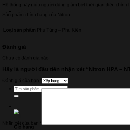
Hệ thống này giúp người dùng giảm bớt thời gian điều chỉnh lực
Thương hiệu xe
Sản phẩm chính hãng của Nitron.
Loại sản phẩm
Phụ Tùng – Phụ Kiện
Đánh giá
Chưa có đánh giá nào.
Hãy là người đầu tiên nhận xét “Nitron HPA – 
Đánh giá của bạn
*
Tìm
kiếm:
Nhận xét của bạn
*
Giỏ hàng