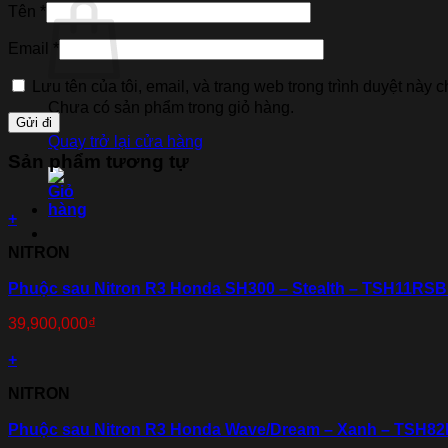
Tên
*
Email
*
Lưu tên của tôi, email, và trang web trong trình duyệt này ch
Chưa có sản phẩm trong giỏ hàng.
Quay trở lại cửa hàng
Sản phẩm tương tự
+
NITRON
Phuộc sau Nitron R3 Honda SH300 – Stealth – TSH11RS
39,900,000
₫
+
NITRON
Phuộc sau Nitron R3 Honda Wave/Dream – Xanh – TSH8