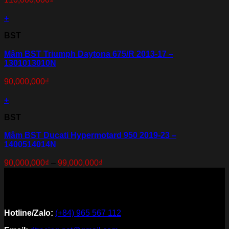
+
BST
Mâm BST Triumph Daytona 675/R 2013-17 –
1301013010N
90,000,000
₫
+
BST
Mâm BST Ducati Hypermotard 950 2019-23 –
1400514014N
90,000,000
₫
–
99,000,000
₫
Hotline/Zalo:
(+84) 965 567 112