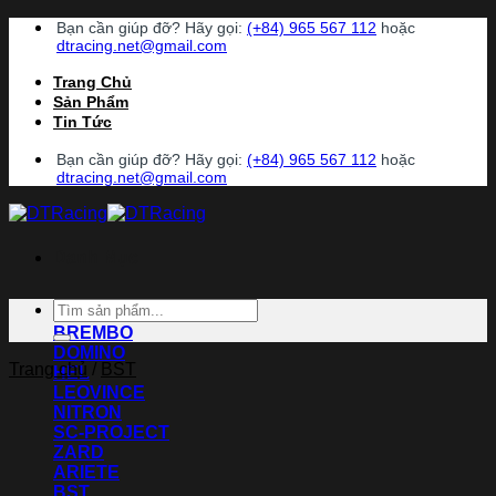
Chuyển
Bạn cần giúp đỡ? Hãy gọi:
(+84) 965 567 112
hoặc
đến
dtracing.net@gmail.com
nội
Trang Chủ
dung
Sản Phẩm
Tin Tức
Bạn cần giúp đỡ? Hãy gọi:
(+84) 965 567 112
hoặc
dtracing.net@gmail.com
Danh Mục
Tìm
ACCOSSATO
kiếm:
BREMBO
DOMINO
Trang chủ
/
BST
HEL
LEOVINCE
NITRON
SC-PROJECT
ZARD
ARIETE
BST