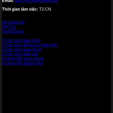
Email:
dtracing.net@gmail.com
Thời gian làm việc:
T2-CN
Về thương hiệu
Về chúng tôi
Tin Tức
Tuyển Dụng
Dịch vụ khách hàng
Chính sách bảo hành
Chính sách đổi trả và hoàn tiền
Chính sách giao hàng
Chính sách bảo mật
Hướng dẫn mua online
Hướng dẫn thanh toán
Phương Thức Thanh Toán
Kết nối với chúng tôi
Chứng nhận