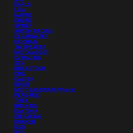
EARLS
I.M.A
MATRIS
OHLINS
SPIDER
AUSTIN RACING
CLEARWATER
EK CHAIN
JW SPEAKER
MOTOGADGET
OZ RACING
STM
BRAKETECH
CRG
GALFER
KINEO
MOTO TASSINARI (VForce)
PEAK-MOD
T-REX
BRAKING
DAYTONA
GB RACING
KOHKEN
MSD
RSD