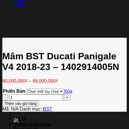
TWM
Thương hiệu xe
Mâm BST Ducati Panigale
V4 2018-23 – 1402914005N
90,000,000
₫
–
99,000,000
₫
Phiên Bản
Xóa
Mâm
Tìm
BST
kiếm:
Thêm vào giỏ hàng
Ducati
Mã:
N/A
Danh mục:
BST
Panigale
V4
Mô tả
2018-
Thông tin bổ sung
23