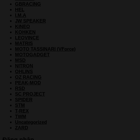
GBRACING
HEL
I.M.A
JW SPEAKER
KINEO
KOHKEN
LEOVINCE
MATRIS
MOTO TASSINARI (VForce)
MOTOGADGET
MSD
NITRON
OHLINS
OZ RACING
PEAK-MOD
RSD
SC PROJECT
SPIDER
STM
T-REX
TWM
Uncategorized
ZARD
Đăng nhập