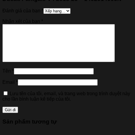
Đánh giá của bạn
*
Nhận xét của bạn
*
Tên
*
Email
*
Lưu tên của tôi, email, và trang web trong trình duyệt này
cho lần bình luận kế tiếp của tôi.
Sản phẩm tương tự