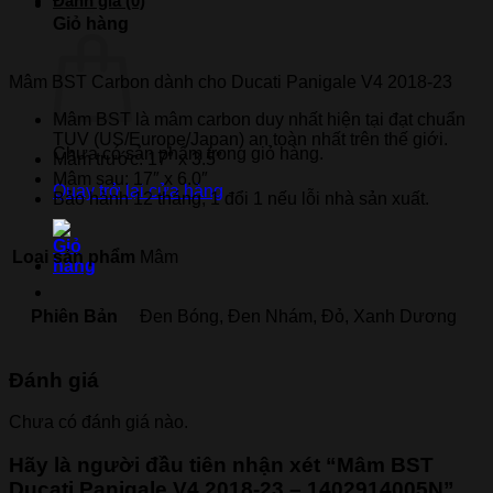
Đánh giá (0)
-
Giỏ hàng
1402914005N
số
lượng
Mâm BST Carbon dành cho Ducati Panigale V4 2018-23
Mâm BST là mâm carbon duy nhất hiện tại đạt chuẩn
TUV (US/Europe/Japan) an toàn nhất trên thế giới.
Chưa có sản phẩm trong giỏ hàng.
Mâm trước: 17″ x 3.5″
Mâm sau: 17″ x 6.0″
Quay trở lại cửa hàng
Bảo hành 12 tháng, 1 đổi 1 nếu lỗi nhà sản xuất.
Loại sản phẩm
Mâm
Phiên Bản
Đen Bóng, Đen Nhám, Đỏ, Xanh Dương
Đánh giá
Chưa có đánh giá nào.
Hãy là người đầu tiên nhận xét “Mâm BST
Ducati Panigale V4 2018-23 – 1402914005N”