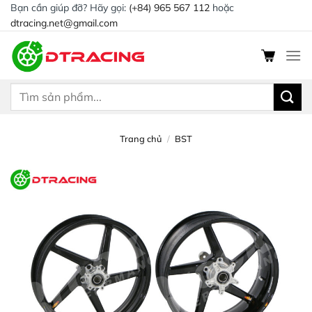
Chuyển
Bạn cần giúp đỡ? Hãy gọi:
(+84) 965 567 112
hoặc
dtracing.net@gmail.com
đến
nội
dung
Tìm
kiếm:
Trang chủ
/
BST