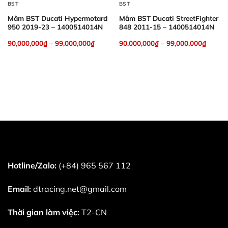
BST
BST
Mâm BST Ducati Hypermotard
Mâm BST Ducati StreetFighter
950 2019-23 – 1400514014N
848 2011-15 – 1400514014N
90,000,000
₫
–
99,000,000
₫
90,000,000
₫
–
99,000,000
₫
Hotline/Zalo:
(+84) 965 567 112
Email:
dtracing.net@gmail.com
Thời gian làm việc:
T2-CN