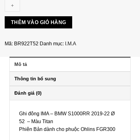
-
BMW
S1000RR
THÊM VÀO GIỎ HÀNG
2019-
22
Titan
Mã:
BR922T52
Danh mục:
I.M.A
-
FGR300
-
Mô tả
BS122T52
số
Thông tin bổ sung
lượng
Đánh giá (0)
Ghi đông IMA – BMW S1000RR 2019-22 Ø
52 – Màu Titan
Phiên Bản dành cho phuộc Ohlins FGR300