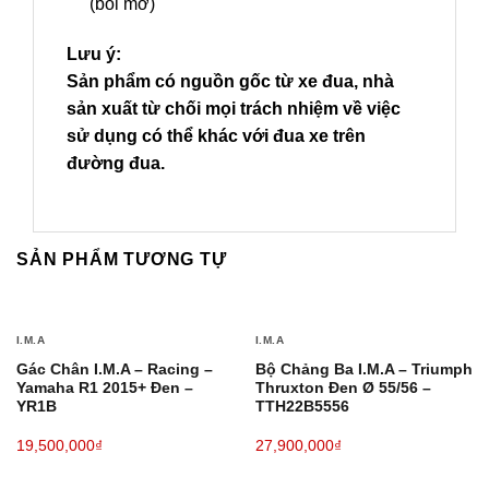
(bôi mỡ)
Lưu ý:
Sản phẩm có nguồn gốc từ xe đua, nhà
sản xuất từ ​​chối mọi trách nhiệm về việc
sử dụng có thể khác với đua xe trên
đường đua.
SẢN PHẨM TƯƠNG TỰ
I.M.A
I.M.A
Gác Chân I.M.A – Racing –
Bộ Chảng Ba I.M.A – Triumph
Yamaha R1 2015+ Đen –
Thruxton Đen Ø 55/56 –
YR1B
TTH22B5556
19,500,000
₫
27,900,000
₫