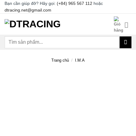
Chuyển
Bạn cần giúp đỡ? Hãy gọi:
(+84) 965 567 112
hoặc
dtracing.net@gmail.com
đến
nội
dung
Tìm
kiếm:
Trang chủ
/
I.M.A