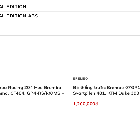
AL EDITION
AL EDITION ABS
+
BREMBO
mbo Racing Z04 Heo Brembo
Bố thắng trước Brembo 07GR
lema, CF484, GP4-RS/RX/MS –
Svartpilen 401, KTM Duke 39
1,200,000
₫