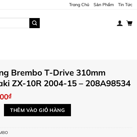
Trang Chủ
Sản Phẩm
Tin Tức
ắng Brembo T-Drive 310mm
ki ZX-10R 2004-15 – 208A98534
000
₫
embo T-Drive 310mm Kawasaki ZX-10R 2004-15 - 208A98534 s
THÊM VÀO GIỎ HÀNG
MBO