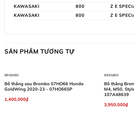
KAWASAKI
800
Z E SPECI
KAWASAKI
800
Z E SPECI
SẢN PHẨM TƯƠNG TỰ
+
+
BREMBO
BREMBO
Bố thắng sau Brembo 07HO66 Honda
Bố thắng Bre
GoldWing 2020-23 – 07HO66SP
M4, M50, Sty
107A48639
1,400,000
₫
3,950,000
₫