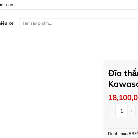
ail.com
Tìm
iệu xe
kiếm:
Đĩa th
Kawasa
18,100,
Đĩa thắng Br
Danh mục:
BRE