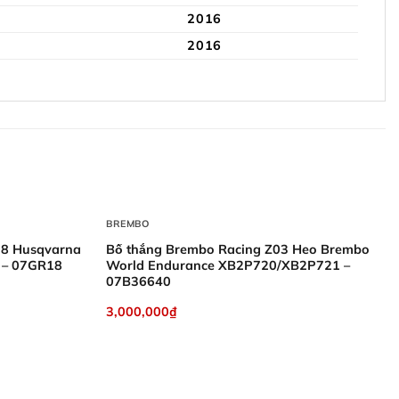
2016
2016
+
BREMBO
18 Husqvarna
Bố thắng Brembo Racing Z03 Heo Brembo
0 – 07GR18
World Endurance XB2P720/XB2P721 –
07B36640
3,000,000
₫