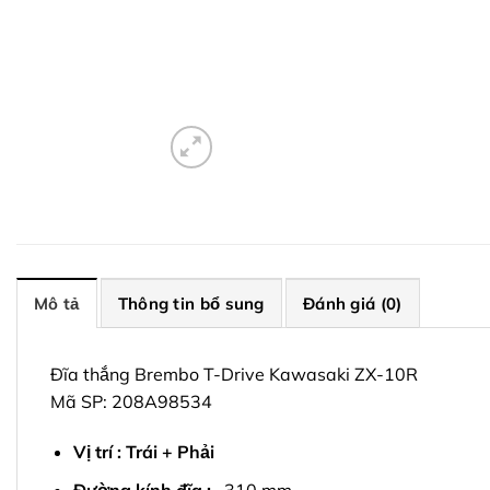
Mô tả
Thông tin bổ sung
Đánh giá (0)
Đĩa thắng Brembo T-Drive Kawasaki ZX-10R
Mã SP: 208A98534
Vị trí : Trái + Phải
Đường kính đĩa :
310 mm