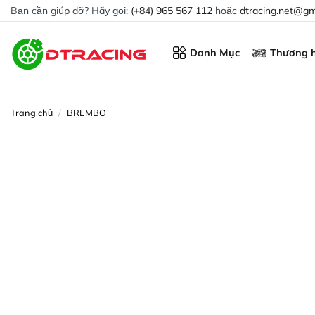
Chuyển
Bạn cần giúp đỡ? Hãy gọi:
(+84) 965 567 112
hoặc
dtracing.net@gm
đến
nội
Danh Mục
Thương h
dung
Trang chủ
/
BREMBO