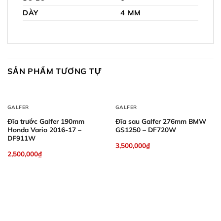
DÀY
4 MM
SẢN PHẨM TƯƠNG TỰ
GALFER
GALFER
Đĩa trước Galfer 190mm
Đĩa sau Galfer 276mm BMW
Honda Vario 2016-17 –
GS1250 – DF720W
DF911W
3,500,000
₫
2,500,000
₫