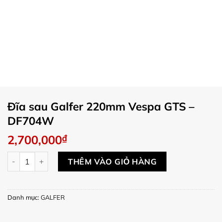
Đĩa sau Galfer 220mm Vespa GTS –
DF704W
2,700,000
₫
Đĩa sau Galfer 220mm Vespa GTS - DF704W số lượng
THÊM VÀO GIỎ HÀNG
Danh mục:
GALFER