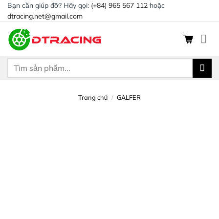
Chuyển
Bạn cần giúp đỡ? Hãy gọi:
(+84) 965 567 112
hoặc
dtracing.net@gmail.com
đến
nội
dung
Tìm
kiếm:
Trang chủ
/
GALFER