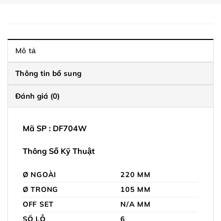
Mô tả
Thông tin bổ sung
Đánh giá (0)
Mã SP : DF704W
Thông Số Kỹ Thuật
Ø NGOÀI
220 MM
Ø
TRONG
105 MM
OFF SET
N/A MM
SỐ LỖ
6