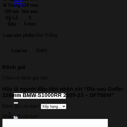
TWM
Ø
Trong
120 mm
Off set
N/a mm
Số Lỗ
5
Thương hiệu xe
Dày
5 mm
Loại sản phẩm
Đĩa Thắng
Loại xe
BMW
Đánh giá
Chưa có đánh giá nào.
Hãy là người đầu tiên nhận xét “Đĩa sau Galfer
220mm BMW S1000RR 2009-23 – DF756W”
Tìm
kiếm:
Đánh giá của bạn
*
Nhận xét của bạn
*