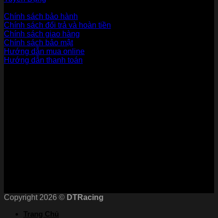
Dịch vụ khách hàng
Chính sách bảo hành
Chính sách đổi trả và hoàn tiền
Chính sách giao hàng
Chính sách bảo mật
Hướng dẫn mua online
Hướng dẫn thanh toán
Phương Thức Thanh Toán
Kết nối với chúng tôi
Chứng nhận
Copyright 2026 ©
DTRacing
Trang Chủ