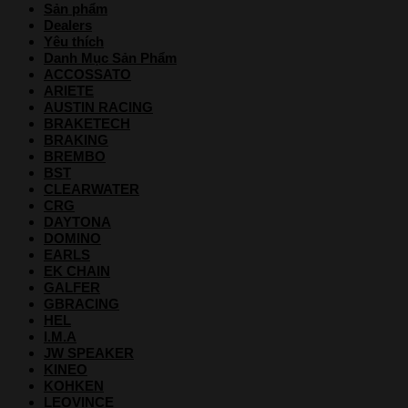
Sản phẩm
Dealers
Yêu thích
Danh Mục Sản Phẩm
ACCOSSATO
ARIETE
AUSTIN RACING
BRAKETECH
BRAKING
BREMBO
BST
CLEARWATER
CRG
DAYTONA
DOMINO
EARLS
EK CHAIN
GALFER
GBRACING
HEL
I.M.A
JW SPEAKER
KINEO
KOHKEN
LEOVINCE