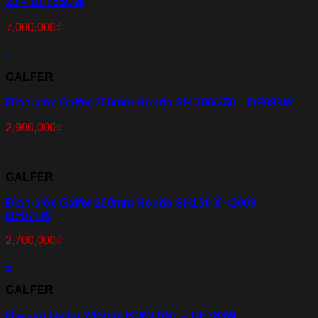
23 – DF755CW
7,000,000
₫
+
GALFER
Đĩa trước Galfer 256mm Honda SH 300/350 – DF083W
2,900,000
₫
+
GALFER
Đĩa trước Galfer 220mm Honda SH150 Ý <2009 –
DF071W
2,700,000
₫
+
GALFER
Đĩa sau Galfer 265mm BMW R9T – DF763W