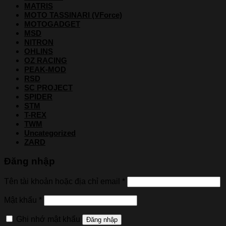
MATRIS
MOTO TASSINARI (VForce)
MOTOGADGET
MSD
NITRON
OHLINS
OZ RACING
PEAK-MOD
RSD
SC PROJECT
SPIDER
STM
T-REX
TWM
Uncategorized
ZARD
Đăng nhập
Tên tài khoản hoặc địa chỉ email
*
Mật khẩu
*
Ghi nhớ mật khẩu
Đăng nhập