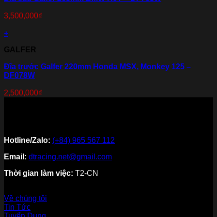
3,500,000
₫
+
GALFER
Đĩa trước Galfer 220mm Honda MSX, Monkey 125 –
DF078W
2,500,000
₫
Hotline/Zalo:
(+84) 965 567 112
Email:
dtracing.net@gmail.com
Thời gian làm việc:
T2-CN
Về thương hiệu
Về chúng tôi
Tin Tức
Tuyển Dụng