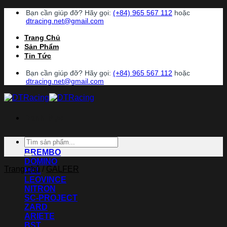
Chuyển
Bạn cần giúp đỡ? Hãy gọi:
(+84) 965 567 112
hoặc
đến
dtracing.net@gmail.com
nội
Trang Chủ
dung
Sản Phẩm
Tin Tức
Bạn cần giúp đỡ? Hãy gọi:
(+84) 965 567 112
hoặc
dtracing.net@gmail.com
Danh Mục
Tìm
ACCOSSATO
kiếm:
BREMBO
DOMINO
Trang chủ
/
GALFER
HEL
LEOVINCE
NITRON
SC-PROJECT
ZARD
ARIETE
BST