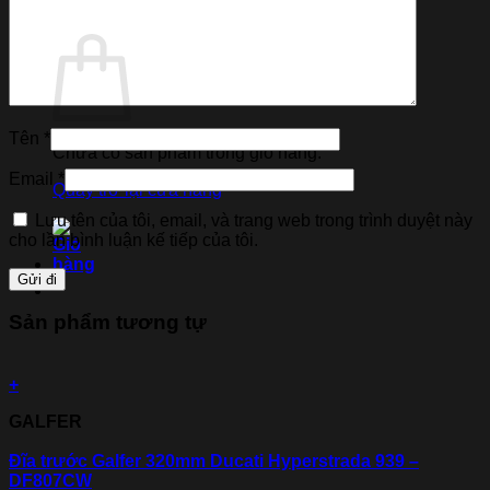
Giỏ hàng
Tên
*
Chưa có sản phẩm trong giỏ hàng.
Email
*
Quay trở lại cửa hàng
Lưu tên của tôi, email, và trang web trong trình duyệt này
cho lần bình luận kế tiếp của tôi.
Sản phẩm tương tự
+
GALFER
Đĩa trước Galfer 320mm Ducati Hyperstrada 939 –
DF807CW