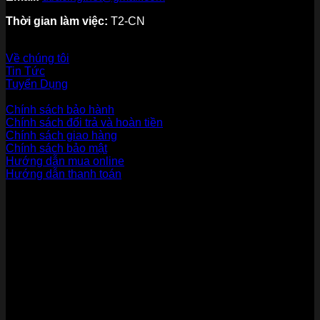
Thời gian làm việc:
T2-CN
Về thương hiệu
Về chúng tôi
Tin Tức
Tuyển Dụng
Dịch vụ khách hàng
Chính sách bảo hành
Chính sách đổi trả và hoàn tiền
Chính sách giao hàng
Chính sách bảo mật
Hướng dẫn mua online
Hướng dẫn thanh toán
Phương Thức Thanh Toán
Kết nối với chúng tôi
Chứng nhận