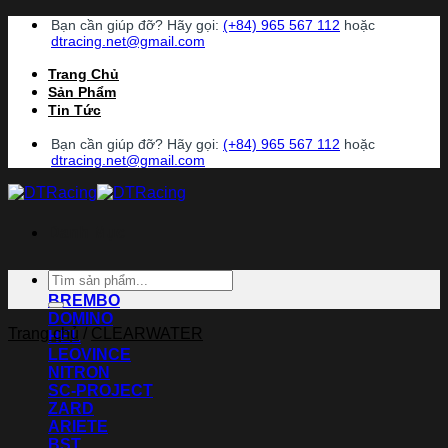
Chuyển
Bạn cần giúp đỡ? Hãy gọi:
(+84) 965 567 112
hoặc
đến
dtracing.net@gmail.com
nội
Trang Chủ
dung
Sản Phẩm
Tin Tức
Bạn cần giúp đỡ? Hãy gọi:
(+84) 965 567 112
hoặc
dtracing.net@gmail.com
Danh Mục
Tìm
ACCOSSATO
kiếm:
BREMBO
DOMINO
Trang chủ
/
CLEARWATER
HEL
LEOVINCE
NITRON
SC-PROJECT
ZARD
ARIETE
BST