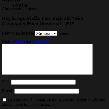
Giỏ hàng
Chưa có đánh giá nào.
Hãy là người đầu tiên nhận xét “Đèn
Clearwater Erica Universal – E1”
Đánh giá của bạn
*
Chưa có sản phẩm trong giỏ hàng.
Nhận xét của bạn
*
Quay trở lại cửa hàng
Tên
*
Email
*
Lưu tên của tôi, email, và trang web trong trình duyệt này
cho lần bình luận kế tiếp của tôi.