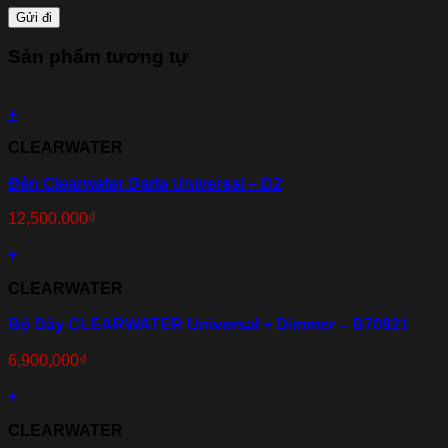
Sản phẩm tương tự
+
CLEARWATER
Đèn Clearwater Darla Universal – D2
12,500,000
₫
+
CLEARWATER
Bộ Dây CLEARWATER Universal + Dimmer – B70921
6,900,000
₫
+
CLEARWATER