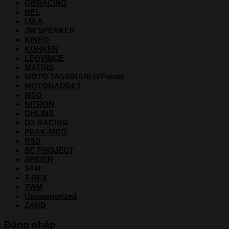
GBRACING
HEL
I.M.A
JW SPEAKER
KINEO
KOHKEN
LEOVINCE
MATRIS
MOTO TASSINARI (VForce)
MOTOGADGET
MSD
NITRON
OHLINS
OZ RACING
PEAK-MOD
RSD
SC PROJECT
SPIDER
STM
T-REX
TWM
Uncategorized
ZARD
Đăng nhập