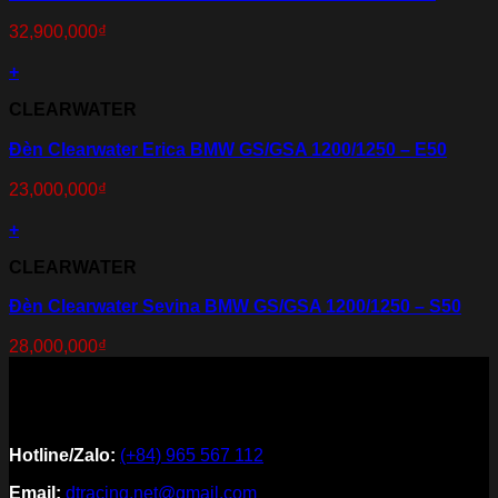
32,900,000
₫
+
CLEARWATER
Đèn Clearwater Erica BMW GS/GSA 1200/1250 – E50
23,000,000
₫
+
CLEARWATER
Đèn Clearwater Sevina BMW GS/GSA 1200/1250 – S50
28,000,000
₫
Hotline/Zalo:
(+84) 965 567 112
Email:
dtracing.net@gmail.com