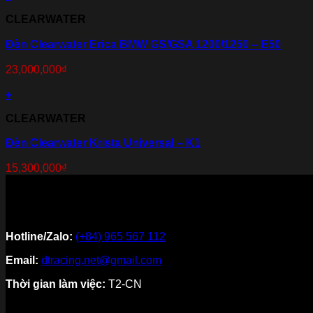
CLEARWATER
Đèn Clearwater Erica BMW GS/GSA 1200/1250 – E50
23,000,000
₫
+
CLEARWATER
Đèn Clearwater Krista Universal – K1
15,300,000
₫
Hotline/Zalo:
(+84) 965 567 112
Email:
dtracing.net@gmail.com
Thời gian làm việc:
T2-CN
Về thương hiệu