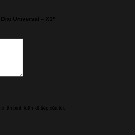
Dixi Universal – X1”
o lần bình luận kế tiếp của tôi.