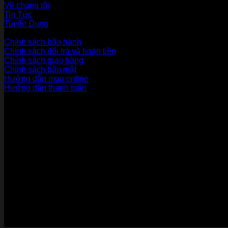
Về chúng tôi
Tin Tức
Tuyển Dụng
Dịch vụ khách hàng
Chính sách bảo hành
Chính sách đổi trả và hoàn tiền
Chính sách giao hàng
Chính sách bảo mật
Hướng dẫn mua online
Hướng dẫn thanh toán
Phương Thức Thanh Toán
Kết nối với chúng tôi
Chứng nhận