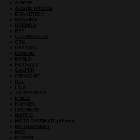
ARIETE
AUSTIN RACING
BRAKETECH
BRAKING
BREMBO
BST
CLEARWATER
CRG
DAYTONA
DOMINO
EARLS
EK CHAIN
GALFER
GBRACING
HEL
I.M.A
JW SPEAKER
KINEO
KOHKEN
LEOVINCE
MATRIS
MOTO TASSINARI (VForce)
MOTOGADGET
MSD
NITRON