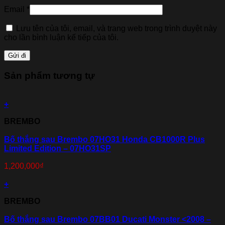
Email
*
Lưu tên của tôi, email, và trang web trong trình duyệt này
cho lần bình luận kế tiếp của tôi.
Sản phẩm tương tự
+
BREMBO
Bố thắng sau Brembo 07HO31 Honda CB1000R Plus
Limited Edition – 07HO31SP
1,200,000
₫
+
BREMBO
Bố thắng sau Brembo 07BB01 Ducati Monster <2008 –