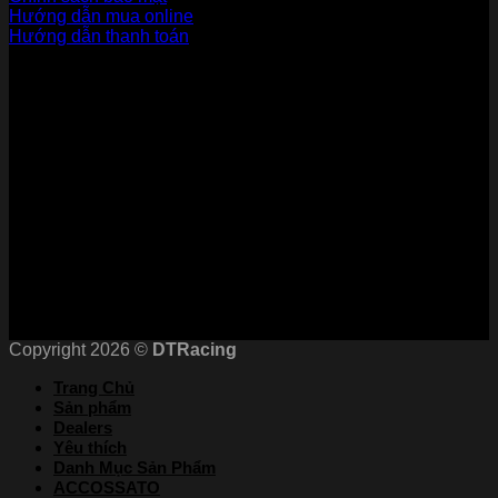
Hướng dẫn mua online
Hướng dẫn thanh toán
Phương Thức Thanh Toán
Kết nối với chúng tôi
Chứng nhận
Copyright 2026 ©
DTRacing
Trang Chủ
Sản phẩm
Dealers
Yêu thích
Danh Mục Sản Phẩm
ACCOSSATO