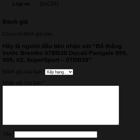
Loại xe
DUCATI
Đánh giá
Chưa có đánh giá nào.
Hãy là người đầu tiên nhận xét “Bố thắng
trước Brembo 07BB38 Ducati Panigale 899,
959, V2, SuperSport – 07BB38”
Đánh giá của bạn
*
Nhận xét của bạn
*
Tên
*