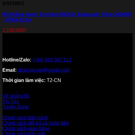
BREMBO
Bố thắng trước Brembo 07KA31 Kawasaki Ninja 300/400
– 07KA31SA
1,150,000
₫
Hotline/Zalo:
(+84) 965 567 112
Email:
dtracing.net@gmail.com
Thời gian làm việc:
T2-CN
Về thương hiệu
Về chúng tôi
Tin Tức
Tuyển Dụng
Dịch vụ khách hàng
Chính sách bảo hành
Chính sách đổi trả và hoàn tiền
Chính sách giao hàng
Chính sách bảo mật