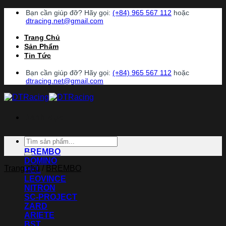
Chuyển
Bạn cần giúp đỡ? Hãy gọi:
(+84) 965 567 112
hoặc
đến
dtracing.net@gmail.com
nội
Trang Chủ
dung
Sản Phẩm
Tin Tức
Bạn cần giúp đỡ? Hãy gọi:
(+84) 965 567 112
hoặc
dtracing.net@gmail.com
Danh Mục
Tìm
ACCOSSATO
kiếm:
BREMBO
DOMINO
Trang chủ
/
BREMBO
HEL
LEOVINCE
NITRON
SC-PROJECT
ZARD
ARIETE
BST