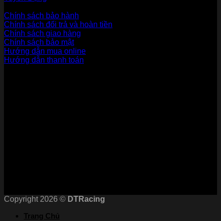
Dịch vụ khách hàng
Chính sách bảo hành
Chính sách đổi trả và hoàn tiền
Chính sách giao hàng
Chính sách bảo mật
Hướng dẫn mua online
Hướng dẫn thanh toán
Phương Thức Thanh Toán
Kết nối với chúng tôi
Chứng nhận
Copyright 2026 ©
DTRacing
Trang Chủ