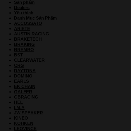
Sản phẩm
Dealers
Yêu thích
Danh Mục Sản Phẩm
ACCOSSATO
ARIETE
AUSTIN RACING
BRAKETECH
BRAKING
BREMBO
BST
CLEARWATER
CRG
DAYTONA
DOMINO
EARLS
EK CHAIN
GALFER
GBRACING
HEL
I.M.A
JW SPEAKER
KINEO
KOHKEN
LEOVINCE