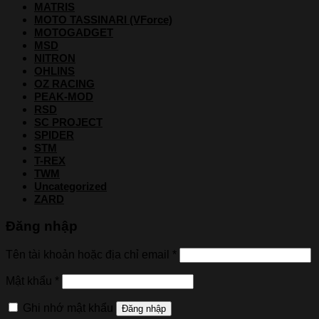
MATRIS
MOTO TASSINARI (VForce)
MOTOGADGET
MSD
NITRON
OHLINS
OZ RACING
PEAK-MOD
RSD
SC PROJECT
SPIDER
STM
T-REX
TWM
Uncategorized
ZARD
Đăng nhập
Tên tài khoản hoặc địa chỉ email
*
Mật khẩu
*
Ghi nhớ mật khẩu
Đăng nhập