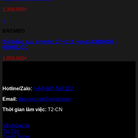
1,350,000
₫
+
BREMBO
Bố thắng sau Brembo 07HO13 Honda CB1000R –
07HO13CC
1,050,000
₫
Hotline/Zalo:
(+84) 965 567 112
Email:
dtracing.net@gmail.com
Thời gian làm việc:
T2-CN
Về thương hiệu
Về chúng tôi
Tin Tức
Tuyển Dụng