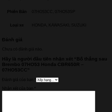
Phiên Bản
07HO53CC, 07HO53SP
Loại xe
HONDA, KAWASAKI, SUZUKI
Đánh giá
Chưa có đánh giá nào.
Hãy là người đầu tiên nhận xét “Bố thắng sau
Brembo 07HO53 Honda CBR650R –
07HO53CC”
Đánh giá của bạn
*
Nhận xét của bạn
*