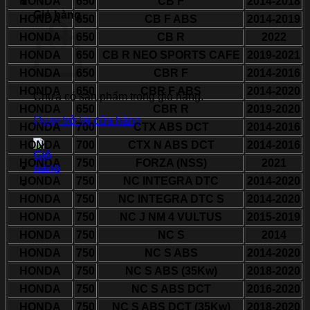
HONDA
650
CB F
2014-2018
Giỏ hàng
HONDA
650
CB F ABS
2014-2019
HONDA
650
CB R
2022
HONDA
650
CB R NEO SPORTS CAFE
2019-2021
HONDA
650
CBR F
2014-2016
HONDA
650
CBR F ABS
2014-2020
Chưa có sản phẩm trong giỏ hàng.
HONDA
650
CBR R
2019-2020
Quay trở lại cửa hàng
HONDA
700
CTX ABS DCT
2014-2016
HONDA
700
CTX N ABS DCT
2014-2016
HONDA
750
FORZA (NSS)
2021
HONDA
750
NC INTEGRA DTC
2014-2020
HONDA
750
NC INTEGRA DTC S
2014-2020
HONDA
750
NC J NM 4 VULTUS
2015-2019
HONDA
750
NC S
2014
HONDA
750
NC S ABS
2014-2020
HONDA
750
NC S ABS (35Kw)
2018-2020
HONDA
750
NC S ABS DCT
2016-2020
HONDA
750
NC S ABS DCT (35Kw)
2018-2020