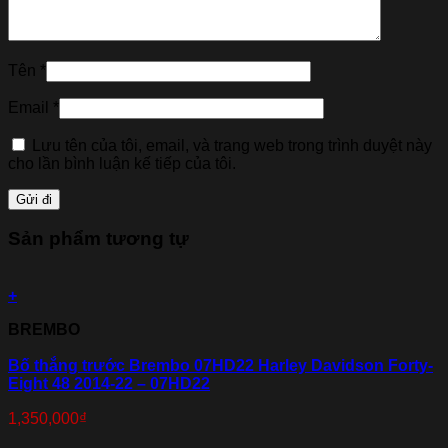
Tên
*
Email
*
Lưu tên của tôi, email, và trang web trong trình duyệt này
cho lần bình luận kế tiếp của tôi.
Sản phẩm tương tự
+
BREMBO
Bố thắng trước Brembo 07HD22 Harley Davidson Forty-
Eight 48 2014-22 – 07HD22
1,350,000
₫