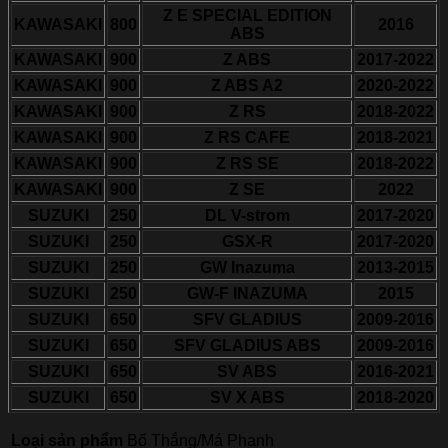
Z E SPECIAL EDITION
KAWASAKI
800
2016
ABS
KAWASAKI
900
Z ABS
2017-2022
KAWASAKI
900
Z ABS A2
2020-2022
KAWASAKI
900
Z RS
2018-2022
KAWASAKI
900
Z RS CAFE
2018-2021
KAWASAKI
900
Z RS SE
2018-2022
KAWASAKI
900
Z SE
2022
SUZUKI
250
DL V-strom
2017-2020
SUZUKI
250
GSX-R
2017-2020
SUZUKI
250
GW Inazuma
2013-2015
SUZUKI
250
GW-F INAZUMA
2015
SUZUKI
650
SFV GLADIUS
2009-2016
SUZUKI
650
SFV GLADIUS ABS
2009-2016
SUZUKI
650
SV ABS
2016-2021
SUZUKI
650
SV X ABS
2018-2020
Loại sản phẩm
Bố Thắng/Má Phanh