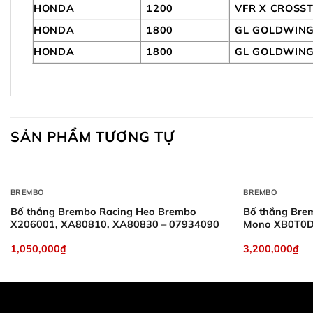
HONDA
1200
VFR X CROSS
HONDA
1800
GL GOLDWING
HONDA
1800
GL GOLDWING
SẢN PHẨM TƯƠNG TỰ
+
+
BREMBO
BREMBO
Bố thắng Brembo Racing Heo Brembo
Bố thắng Bre
X206001, XA80810, XA80830 – 07934090
Mono XB0T0D
1,050,000
₫
3,200,000
₫