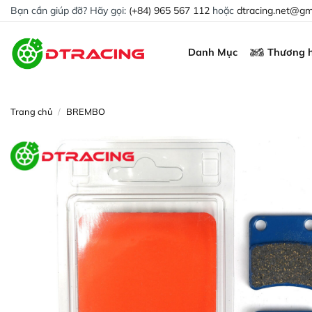
Chuyển
Bạn cần giúp đỡ? Hãy gọi:
(+84) 965 567 112
hoặc
dtracing.net@gm
đến
nội
Danh Mục
Thương h
dung
Trang chủ
/
BREMBO