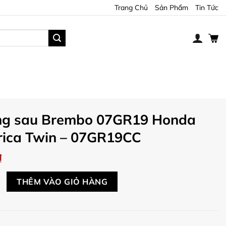
Trang Chủ
Sản Phẩm
Tin Tức
ng sau Brembo 07GR19 Honda
rica Twin – 07GR19CC
₫
 Brembo 07GR19 Honda CRF Africa Twin - 07GR19CC số lượng
THÊM VÀO GIỎ HÀNG