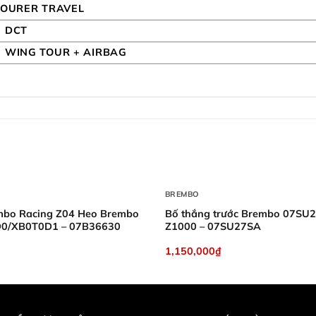
TOURER TRAVEL
 DCT
 WING TOUR + AIRBAG
+
BREMBO
mbo Racing Z04 Heo Brembo
Bố thắng trước Brembo 07SU
0/XB0T0D1 – 07B36630
Z1000 – 07SU27SA
1,150,000
₫