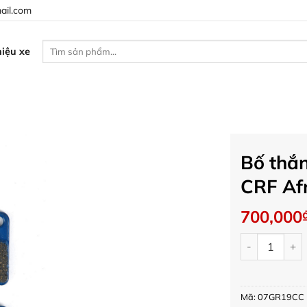
ail.com
Tìm
iệu xe
kiếm:
Bố thắ
CRF Af
700,000
Bố thắng sau
Mã:
07GR19CC