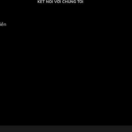
KẾT NỐI VỚI CHÚNG TÔI
iền