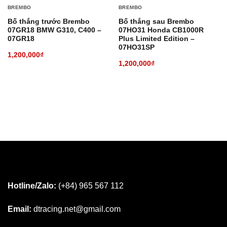
BREMBO
BREMBO
Bố thắng trước Brembo
Bố thắng sau Brembo
07GR18 BMW G310, C400 –
07HO31 Honda CB1000R
07GR18
Plus Limited Edition –
07HO31SP
1,200,000
₫
1,200,000
₫
Hotline/Zalo:
(+84) 965 567 112
Email:
dtracing.net@gmail.com