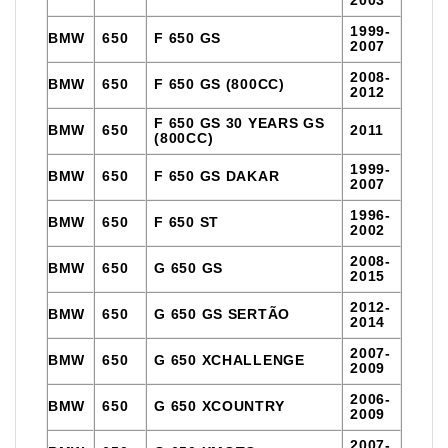
1999-
BMW
650
F 650 GS
2007
2008-
BMW
650
F 650 GS (800CC)
2012
F 650 GS 30 YEARS GS
BMW
650
2011
(800CC)
1999-
BMW
650
F 650 GS DAKAR
2007
1996-
BMW
650
F 650 ST
2002
2008-
BMW
650
G 650 GS
2015
2012-
BMW
650
G 650 GS SERTÃO
2014
2007-
BMW
650
G 650 XCHALLENGE
2009
2006-
BMW
650
G 650 XCOUNTRY
2009
2007-