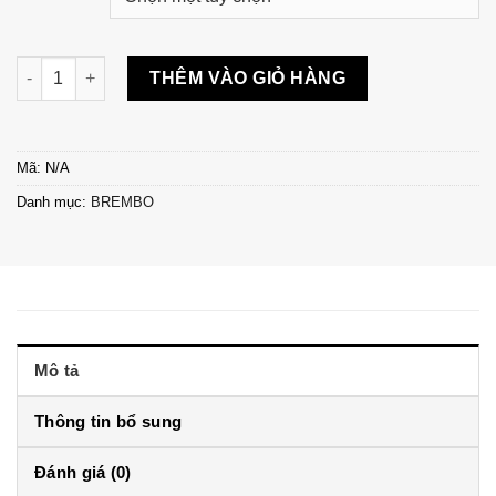
Bố thắng sau Brembo 07BB02 BMW S1000R - 07BB02 số lượng
THÊM VÀO GIỎ HÀNG
Mã:
N/A
Danh mục:
BREMBO
Mô tả
Thông tin bổ sung
Đánh giá (0)