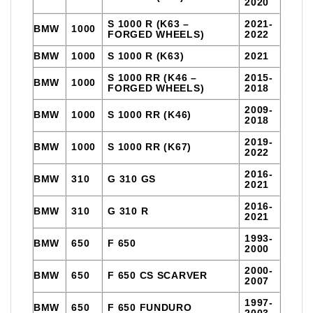
2020
S 1000 R (K63 –
2021-
BMW
1000
FORGED WHEELS)
2022
BMW
1000
S 1000 R (K63)
2021
S 1000 RR (K46 –
2015-
BMW
1000
FORGED WHEELS)
2018
2009-
BMW
1000
S 1000 RR (K46)
2018
2019-
BMW
1000
S 1000 RR (K67)
2022
2016-
BMW
310
G 310 GS
2021
2016-
BMW
310
G 310 R
2021
1993-
BMW
650
F 650
2000
2000-
BMW
650
F 650 CS SCARVER
2007
1997-
BMW
650
F 650 FUNDURO
2003