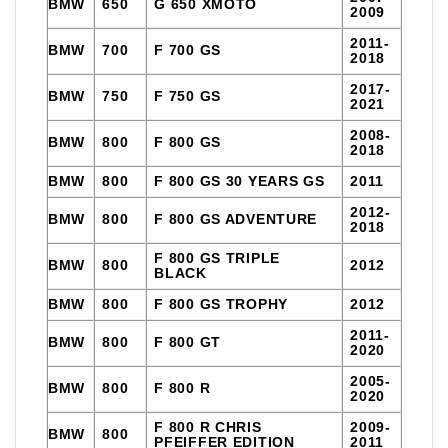
BMW
650
G 650 XMOTO
2009
2011-
BMW
700
F 700 GS
2018
2017-
BMW
750
F 750 GS
2021
2008-
BMW
800
F 800 GS
2018
BMW
800
F 800 GS 30 YEARS GS
2011
2012-
BMW
800
F 800 GS ADVENTURE
2018
F 800 GS TRIPLE
BMW
800
2012
BLACK
BMW
800
F 800 GS TROPHY
2012
2011-
BMW
800
F 800 GT
2020
2005-
BMW
800
F 800 R
2020
F 800 R CHRIS
2009-
BMW
800
PFEIFFER EDITION
2011