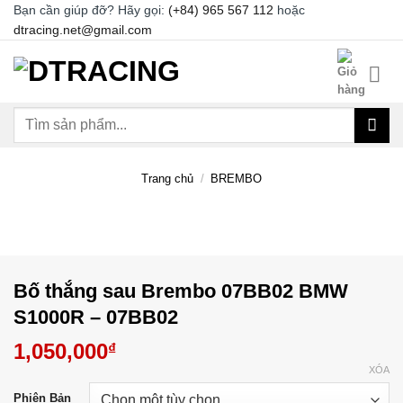
Chuyển
Bạn cần giúp đỡ? Hãy gọi:
(+84) 965 567 112
hoặc
dtracing.net@gmail.com
đến
nội
dung
Tìm
kiếm:
Trang chủ
/
BREMBO
Bố thắng sau Brembo 07BB02 BMW
S1000R – 07BB02
1,050,000
₫
XÓA
Phiên Bản