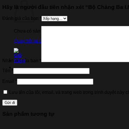
Hãy là người đầu tiên nhận xét “Bộ Chảng Ba
Đánh giá của bạn
*
Chưa có sản phẩm trong giỏ hàng.
Quay trở lại cửa hàng
Nhận xét của bạn
*
Tên
*
Email
*
Lưu tên của tôi, email, và trang web trong trình duyệt này ch
Sản phẩm tương tự