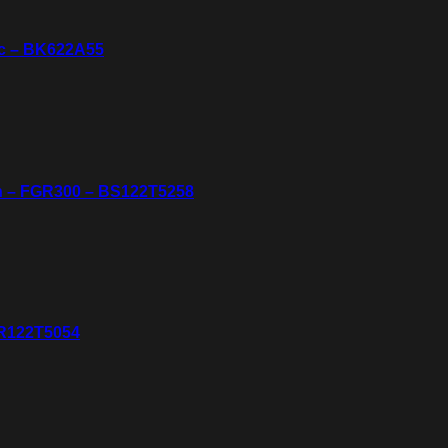
ạc – BK622A55
n – FGR300 – BS122T5258
YR122T5054