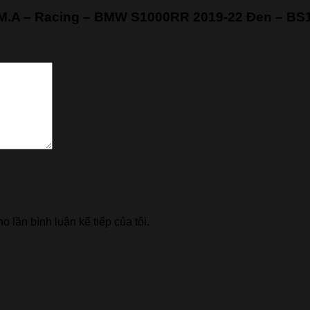
 I.M.A – Racing – BMW S1000RR 2019-22 Đen – B
o lần bình luận kế tiếp của tôi.