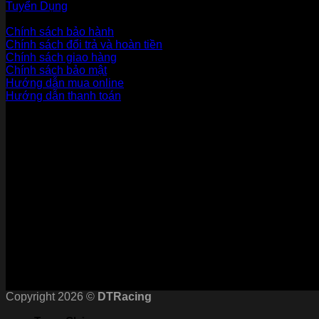
Tuyển Dụng
Dịch vụ khách hàng
Chính sách bảo hành
Chính sách đổi trả và hoàn tiền
Chính sách giao hàng
Chính sách bảo mật
Hướng dẫn mua online
Hướng dẫn thanh toán
Phương Thức Thanh Toán
Kết nối với chúng tôi
Chứng nhận
Copyright 2026 ©
DTRacing