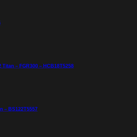
5
2 Titan – FGR300 – HCB18T5258
an – BS122T5557