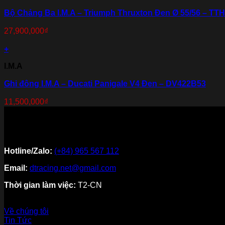
Bộ Chảng Ba I.M.A – Triumph Thruxton Đen Ø 55/56 – TT
27,900,000
₫
+
I.M.A
Ghi đông I.M.A – Ducati Panigale V4 Đen – DV422B53
11,500,000
₫
Hotline/Zalo:
(+84) 965 567 112
Email:
dtracing.net@gmail.com
Thời gian làm việc:
T2-CN
Về thương hiệu
Về chúng tôi
Tin Tức