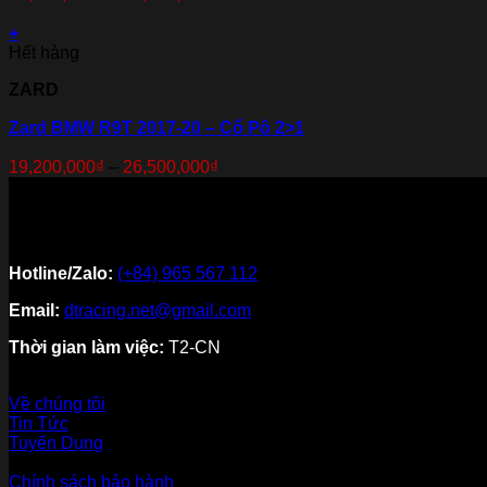
+
Hết hàng
ZARD
Zard BMW R9T 2017-20 – Cổ Pô 2>1
19,200,000
₫
–
26,500,000
₫
Hotline/Zalo:
(+84) 965 567 112
Email:
dtracing.net@gmail.com
Thời gian làm việc:
T2-CN
Về thương hiệu
Về chúng tôi
Tin Tức
Tuyển Dụng
Dịch vụ khách hàng
Chính sách bảo hành