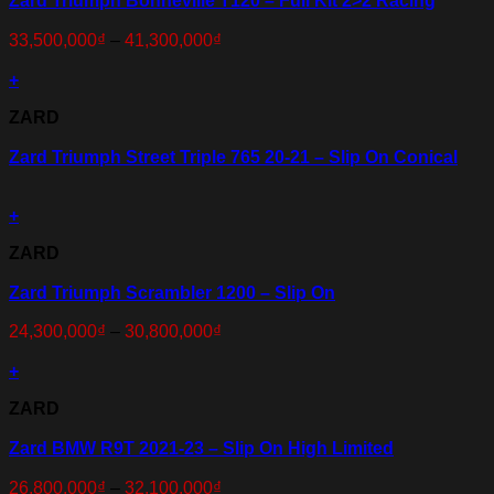
Zard Triumph Bonneville T120 – Full Kit 2>2 Racing
33,500,000
₫
–
41,300,000
₫
+
ZARD
Zard Triumph Street Triple 765 20-21 – Slip On Conical
+
ZARD
Zard Triumph Scrambler 1200 – Slip On
24,300,000
₫
–
30,800,000
₫
+
ZARD
Zard BMW R9T 2021-23 – Slip On High Limited
26,800,000
₫
–
32,100,000
₫