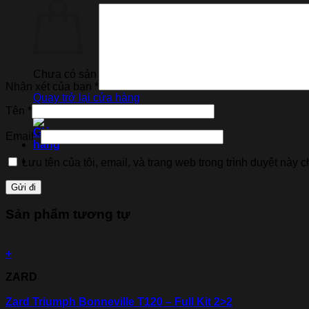
Chưa có sản phẩm trong giỏ hàng.
Nhận xét của bạn
*
Quay trở lại cửa hàng
Tên
*
Email
*
Lưu tên của tôi, email, và trang web trong trình duyệt này ch
Sản phẩm tương tự
+
ZARD
Zard Triumph Bonneville T120 – Full Kit 2>2