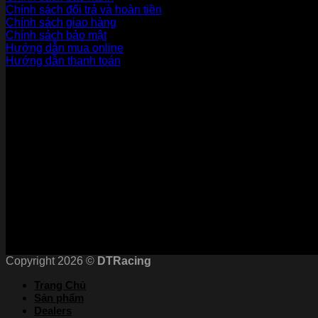
Chính sách đổi trả và hoàn tiền
Chính sách giao hàng
Chính sách bảo mật
Hướng dẫn mua online
Hướng dẫn thanh toán
Phương Thức Thanh Toán
Kết nối với chúng tôi
Chứng nhận
Copyright 2026 ©
DTRacing
Trang Chủ
Sản phẩm
Dealers