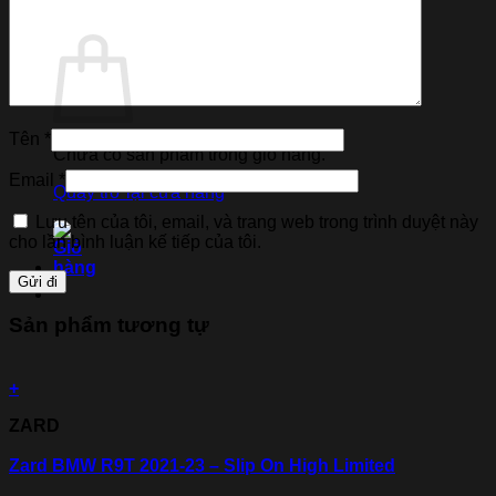
Giỏ hàng
Tên
*
Chưa có sản phẩm trong giỏ hàng.
Email
*
Quay trở lại cửa hàng
Lưu tên của tôi, email, và trang web trong trình duyệt này
cho lần bình luận kế tiếp của tôi.
Sản phẩm tương tự
+
ZARD
Zard BMW R9T 2021-23 – Slip On High Limited