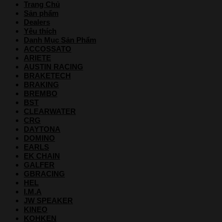
Trang Chủ
Sản phẩm
Dealers
Yêu thích
Danh Mục Sản Phẩm
ACCOSSATO
ARIETE
AUSTIN RACING
BRAKETECH
BRAKING
BREMBO
BST
CLEARWATER
CRG
DAYTONA
DOMINO
EARLS
EK CHAIN
GALFER
GBRACING
HEL
I.M.A
JW SPEAKER
KINEO
KOHKEN