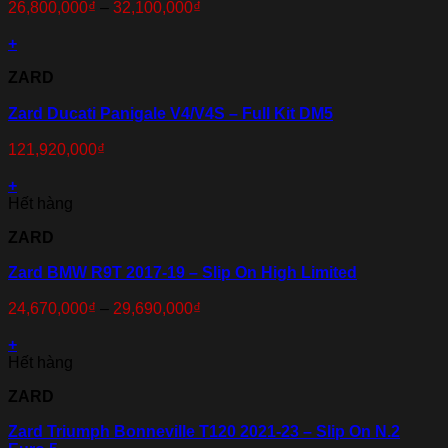
26,800,000
₫
–
32,100,000
₫
+
ZARD
Zard Ducati Panigale V4/V4S – Full Kit DM5
121,920,000
₫
+
Hết hàng
ZARD
Zard BMW R9T 2017-19 – Slip On High Limited
24,670,000
₫
–
29,690,000
₫
+
Hết hàng
ZARD
Zard Triumph Bonneville T120 2021-23 – Slip On N.2