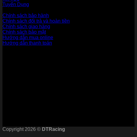
Tuyển Dụng
Dịch vụ khách hàng
Chính sách bảo hành
Chính sách đổi trả và hoàn tiền
Chính sách giao hàng
Chính sách bảo mật
Hướng dẫn mua online
Hướng dẫn thanh toán
Phương Thức Thanh Toán
Kết nối với chúng tôi
Chứng nhận
Copyright 2026 ©
DTRacing