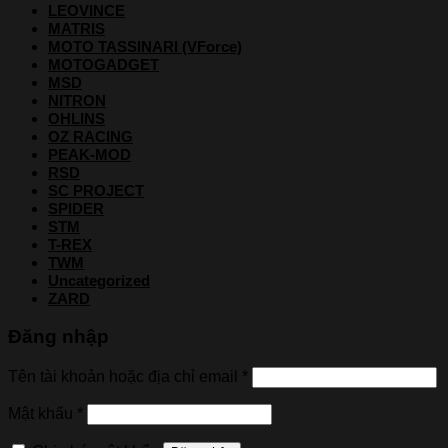
LEOVINCE
MATRIS
MOTO TASSINARI (VForce)
MOTOGADGET
MSD
NITRON
OHLINS
OZ RACING
PEAK-MOD
RSD
SC PROJECT
SPIDER
STM
T-REX
TWM
Uncategorized
ZARD
Đăng nhập
Tên tài khoản hoặc địa chỉ email
*
Mật khẩu
*