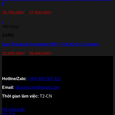
5
29,700,000
₫
–
37,500,000
₫
+
Hết hàng
ZARD
Zard Triumph Scrambler 900 – Full Kit 2>1 Limited
32,600,000
₫
–
39,400,000
₫
Hotline/Zalo:
(+84) 965 567 112
Email:
dtracing.net@gmail.com
Thời gian làm việc:
T2-CN
Về thương hiệu
Về chúng tôi
Tin Tức