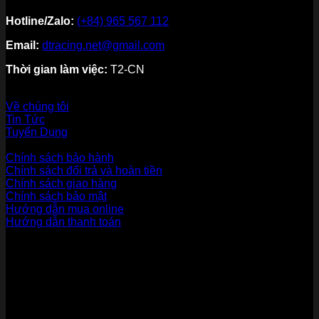
Hotline/Zalo:
(+84) 965 567 112
Email:
dtracing.net@gmail.com
Thời gian làm việc:
T2-CN
Về thương hiệu
Về chúng tôi
Tin Tức
Tuyển Dụng
Dịch vụ khách hàng
Chính sách bảo hành
Chính sách đổi trả và hoàn tiền
Chính sách giao hàng
Chính sách bảo mật
Hướng dẫn mua online
Hướng dẫn thanh toán
Phương Thức Thanh Toán
Kết nối với chúng tôi