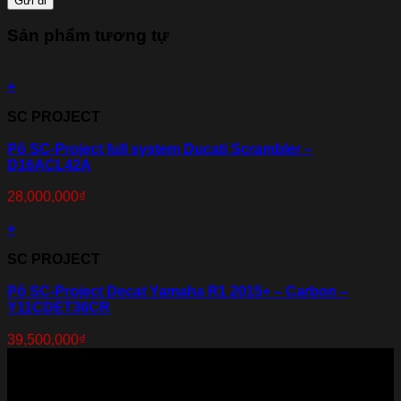
Sản phẩm tương tự
+
SC PROJECT
Pô SC-Project full system Ducati Scrambler –
D16ACL42A
28,000,000
₫
+
SC PROJECT
Pô SC-Project Decat Yamaha R1 2015+ – Carbon –
Y11CDET36CR
39,500,000
₫