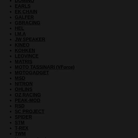
DOMINO
EARLS
EK CHAIN
GALFER
GBRACING
HEL
I.M.A
JW SPEAKER
KINEO
KOHKEN
LEOVINCE
MATRIS
MOTO TASSINARI (VForce)
MOTOGADGET
MSD
NITRON
OHLINS
OZ RACING
PEAK-MOD
RSD
SC PROJECT
SPIDER
STM
T-REX
TWM