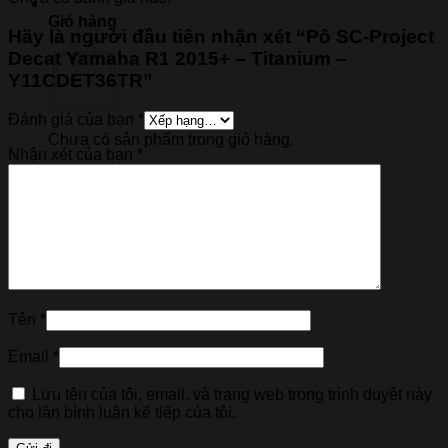
Giỏ hàng
Hãy là người đầu tiên nhận xét “Pô SC-Project
Decat Yamaha R1 2015+ – Titanium –
Y11CDET36TR”
Đánh giá của bạn
*
Chưa có sản phẩm trong giỏ hàng.
Nhận xét của bạn
*
Quay trở lại cửa hàng
Tên
*
Email
*
Lưu tên của tôi, email, và trang web trong trình duyệt này
cho lần bình luận kế tiếp của tôi.