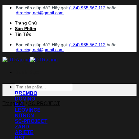
Chuyển
Bạn cần giúp đỡ? Hãy gọi:
(+84) 965 567 112
hoặc
đến
dtracing.net@gmail.com
nội
Trang Chủ
dung
Sản Phẩm
Tin Tức
Bạn cần giúp đỡ? Hãy gọi:
(+84) 965 567 112
hoặc
dtracing.net@gmail.com
Danh Mục
Tìm
ACCOSSATO
kiếm:
BREMBO
DOMINO
Trang chủ
/
SC PROJECT
HEL
LEOVINCE
NITRON
SC-PROJECT
ZARD
ARIETE
BST