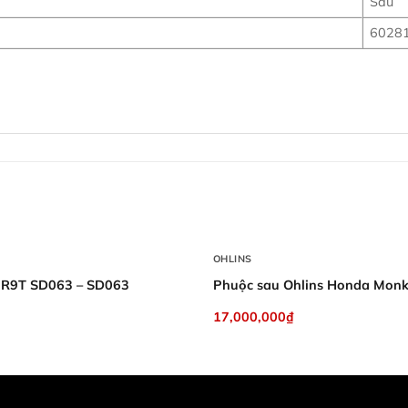
Sau
6028
+
OHLINS
s R9T SD063 – SD063
Phuộc sau Ohlins Honda Mon
17,000,000
₫