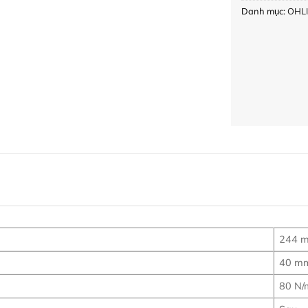
Danh mục:
OHL
244 
40 m
80 N