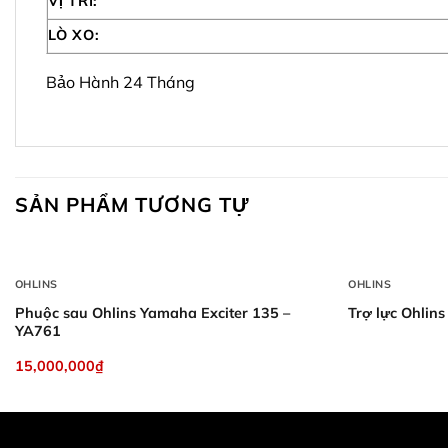
VỊ TRÍ:
LÒ XO:
Bảo Hành 24 Tháng
SẢN PHẨM TƯƠNG TỰ
+
+
OHLINS
OHLINS
Phuộc sau Ohlins Yamaha Exciter 135 –
Trợ lực Ohlin
YA761
15,000,000
₫