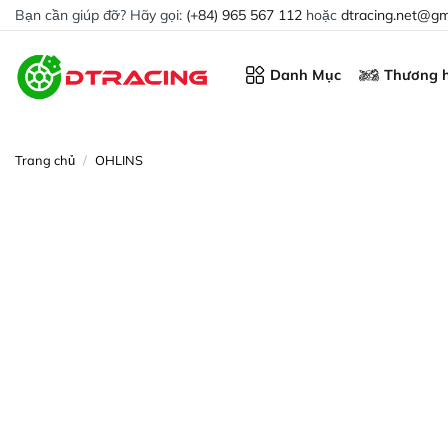
Chuyển
Bạn cần giúp đỡ? Hãy gọi:
(+84) 965 567 112
hoặc
dtracing.net@gm
đến
nội
Danh Mục
Thương h
dung
Trang chủ
/
OHLINS