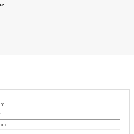
INS
mm
m
/mm