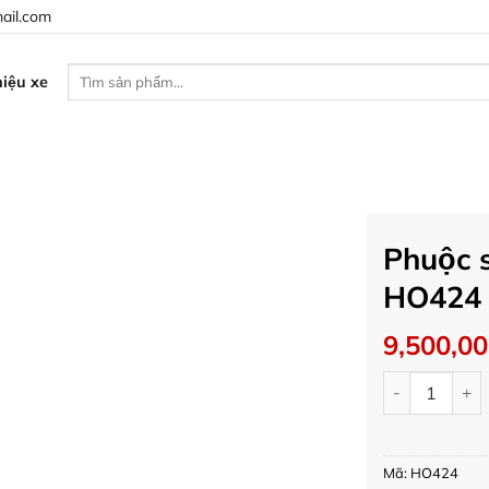
ail.com
Tìm
iệu xe
kiếm:
Phuộc 
HO424
9,500,0
Phuộc sau Oh
Mã:
HO424