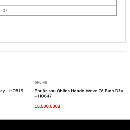
1-07
+
OHLINS
Phuộc sau Ohlins Honda Wave Có Bình Dầu
key – HO819
– HO647
15,500,000
₫