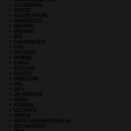
ACCOSSATO
ARIETE
AUSTIN RACING
BRAKETECH
BRAKING
BREMBO
BST
CLEARWATER
CRG
DAYTONA
DOMINO
EARLS
EK CHAIN
GALFER
GBRACING
HEL
I.M.A
JW SPEAKER
KINEO
KOHKEN
LEOVINCE
MATRIS
MOTO TASSINARI (VForce)
MOTOGADGET
MSD