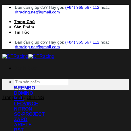
Chuyển
Bạn cần giúp đỡ? Hãy gọi:
(+84) 965 567 112
hoặc
đến
dtracing.net@gmail.com
nội
Trang Chủ
dung
Sản Phẩm
Tin Tức
Bạn cần giúp đỡ? Hãy gọi:
(+84) 965 567 112
hoặc
dtracing.net@gmail.com
Danh Mục
Tìm
ACCOSSATO
kiếm:
BREMBO
DOMINO
Trang chủ
/
OHLINS
HEL
LEOVINCE
NITRON
SC-PROJECT
ZARD
ARIETE
BST