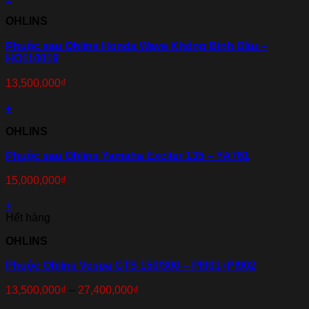
OHLINS
Phuộc sau Ohlins Honda Wave Không Bình Dầu –
HO110019
13,500,000
₫
+
OHLINS
Phuộc sau Ohlins Yamaha Exciter 135 – YA761
15,000,000
₫
+
Hết hàng
OHLINS
Phuộc Ohlins Vespa GTS 150/300 – PI901+PI902
13,500,000
₫
–
27,400,000
₫