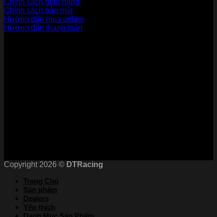
Chính sách giao hàng
Chính sách bảo mật
Hướng dẫn mua online
Hướng dẫn thanh toán
Phương Thức Thanh Toán
Kết nối với chúng tôi
Chứng nhận
Copyright 2026 ©
DTRacing
Trang Chủ
Sản phẩm
Dealers
Yêu thích
Danh Mục Sản Phẩm