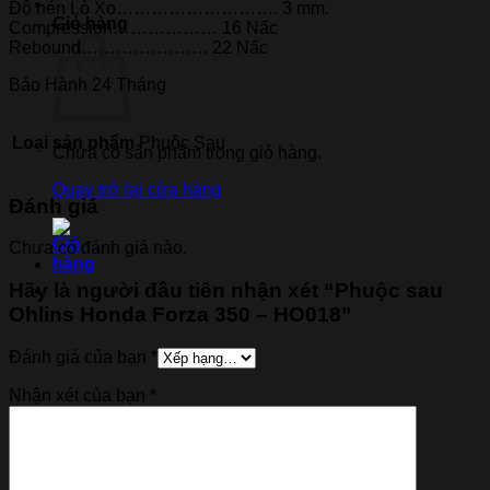
Độ nén Lò Xo………………………. 3 mm.
Giỏ hàng
Compression……………… 16 Nấc
Rebound…………………. 22 Nấc
Bảo Hành 24 Tháng
Loại sản phẩm
Phuộc Sau
Chưa có sản phẩm trong giỏ hàng.
Quay trở lại cửa hàng
Đánh giá
Chưa có đánh giá nào.
Hãy là người đầu tiên nhận xét “Phuộc sau
Ohlins Honda Forza 350 – HO018”
Đánh giá của bạn
*
Nhận xét của bạn
*