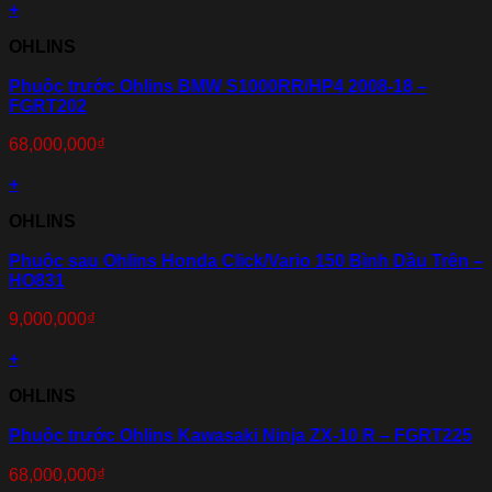
+
OHLINS
Phuộc trước Ohlins BMW S1000RR/HP4 2008-18 –
FGRT202
68,000,000
₫
+
OHLINS
Phuộc sau Ohlins Honda Click/Vario 150 Bình Dầu Trên –
HO831
9,000,000
₫
+
OHLINS
Phuộc trước Ohlins Kawasaki Ninja ZX-10 R – FGRT225
68,000,000
₫