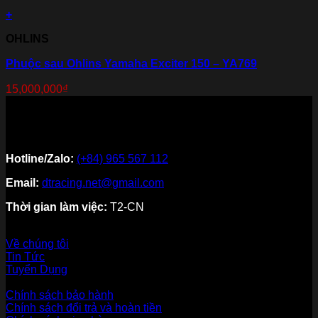
+
OHLINS
Phuộc sau Ohlins Yamaha Exciter 150 – YA769
15,000,000
₫
Hotline/Zalo:
(+84) 965 567 112
Email:
dtracing.net@gmail.com
Thời gian làm việc:
T2-CN
Về thương hiệu
Về chúng tôi
Tin Tức
Tuyển Dụng
Dịch vụ khách hàng
Chính sách bảo hành
Chính sách đổi trả và hoàn tiền