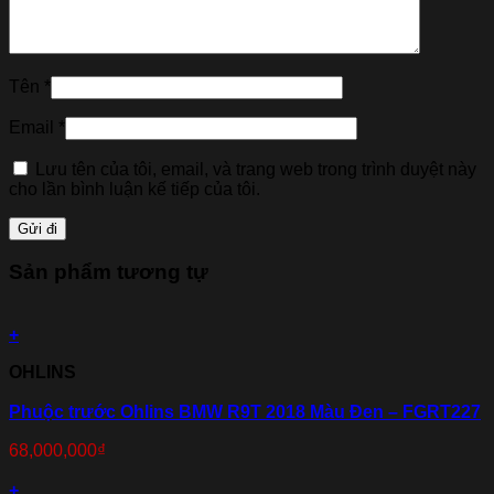
Tên
*
Email
*
Lưu tên của tôi, email, và trang web trong trình duyệt này
cho lần bình luận kế tiếp của tôi.
Sản phẩm tương tự
+
OHLINS
Phuộc trước Ohlins BMW R9T 2018 Màu Đen – FGRT227
68,000,000
₫
+