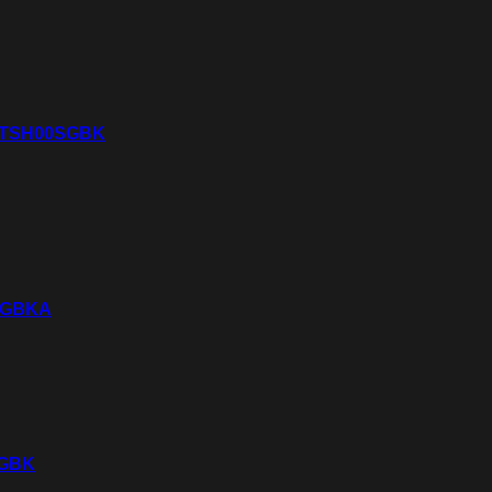
 – TSH00SGBK
0RGBKA
RGBK