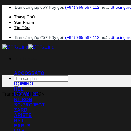
Chuyển
Bạn cần giúp đỡ? Hãy gọi:
(+84) 965 567 112
hoặc
dtracing.
đến
Trang Chủ
nội
Sản Phẩm
dung
Tin Tức
Bạn cần giúp đỡ? Hãy gọi:
(+84) 965 567 112
hoặc
dtracing.
Danh Mục
ACCOSSATO
Tìm
BREMBO
kiếm:
DOMINO
HEL
Trang chủ
/
NITRON
LEOVINCE
NITRON
SC-PROJECT
ZARD
ARIETE
BST
EARLS