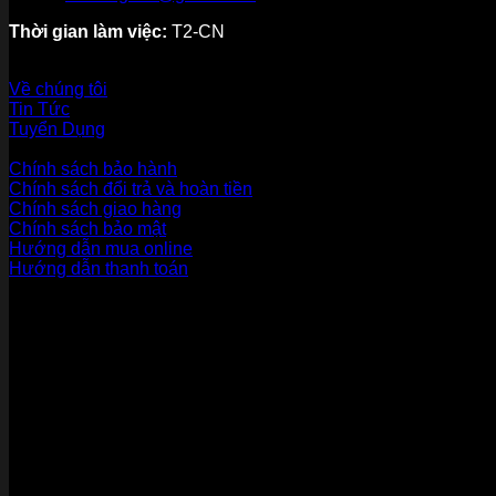
Thời gian làm việc:
T2-CN
Về thương hiệu
Về chúng tôi
Tin Tức
Tuyển Dụng
Dịch vụ khách hàng
Chính sách bảo hành
Chính sách đổi trả và hoàn tiền
Chính sách giao hàng
Chính sách bảo mật
Hướng dẫn mua online
Hướng dẫn thanh toán
Phương Thức Thanh Toán
Kết nối với chúng tôi
Chứng nhận