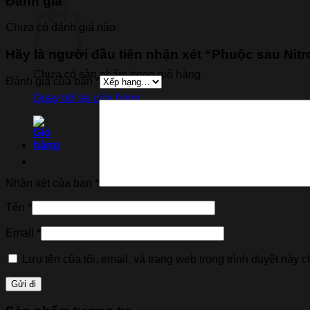
Đánh giá
Chưa có đánh giá nào.
Hãy là người đầu tiên nhận xét “Phuộc sau 
Chưa có sản phẩm trong giỏ hàng.
Đánh giá của bạn
*
Quay trở lại cửa hàng
Nhận xét của bạn
*
Tên
*
Email
*
Lưu tên của tôi, email, và trang web trong trình duyệt này ch