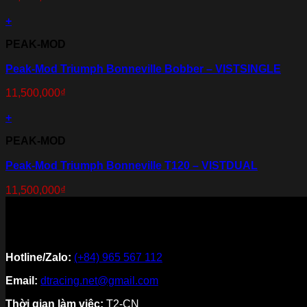
+
PEAK-MOD
Peak-Mod Triumph Bonneville Bobber – VISTSINGLE
11,500,000
₫
+
PEAK-MOD
Peak-Mod Triumph Bonneville T120 – VISTDUAL
11,500,000
₫
Hotline/Zalo:
(+84) 965 567 112
Email:
dtracing.net@gmail.com
Thời gian làm việc:
T2-CN