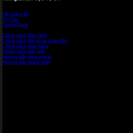
Về thương hiệu
Về chúng tôi
Tin Tức
Tuyển Dụng
Dịch vụ khách hàng
Chính sách bảo hành
Chính sách đổi trả và hoàn tiền
Chính sách giao hàng
Chính sách bảo mật
Hướng dẫn mua online
Hướng dẫn thanh toán
Phương Thức Thanh Toán
Kết nối với chúng tôi
Chứng nhận