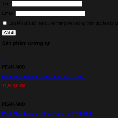
Tên
*
Email
*
Lưu tên của tôi, email, và trang web trong trình duyệt này ch
Sản phẩm tương tự
+
PEAK-MOD
Peak-Mod Triumph Thruxton – VISTDUAL
11,500,000
₫
+
PEAK-MOD
Peak-Mod Triumph Street Twin – VISTSINGLE