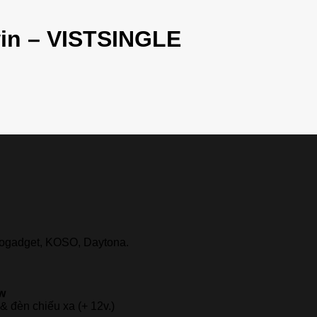
win – VISTSINGLE
togadget, KOSO, Daytona.
w
& đèn chiếu xa (+ 12v.)