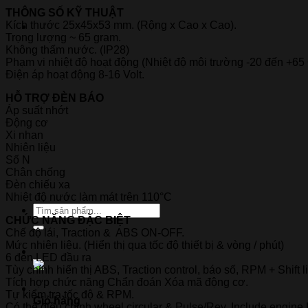
THÔNG SỐ KỸ THUẬT
Kích thước 25x45x53 mm. (Rộng x Cao x Cao).
Thương hiệu xe
Trọng lượng ~ 65 gram.
Không thấm nước. (IP28)
Phạm vi nhiệt độ hoạt động (Nhiệt độ môi trường -20 đến +65 
Điện áp hoạt động 8-16 Volt.
HỖ TRỢ ĐÈN BÁO
Áp suất nhớt
Động cơ
Xi nhan
Nhiên liệu
Số N
Chân chống
Đèn chiếu xa
Nhiệt độ nước làm mát trên 110°C
Tìm
CHỨC NĂNG ĐẶC BIỆT
kiếm:
Chế độ lái, Traction & ABS ON-OFF.
Mức nhiên liệu. (Hiển thị qua tốc độ thiết bị & vòng / phút)
6 đèn LED đầu ra
Tùy chỉnh hiển thị ABS, Traction control, báo số, RPM + Shift li
Tích hợp chức năng Chẩn đoán Xóa mã động cơ.
Tự kiểm tra tốc độ & RPM.
Giỏ hàng
Có thể điều chỉnh wheel circular & Pulse/Rev. Include engin