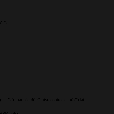
C °)
ght, Giới hạn tốc độ, Cruise controls, chế độ lái.
e RPM pulse