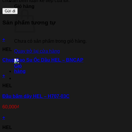
cho lần bình luận kế tiếp của tôi.
Giỏ hàng
Sản phẩm tương tự
+
Chưa có sản phẩm trong giỏ hàng.
HEL
Quay trở lại cửa hàng
Chụp Cao Su Ốc Dầu HEL – BNCAP
+
HEL
Đầu bấm dây HEL – H707-03C
60,000
₫
+
HEL