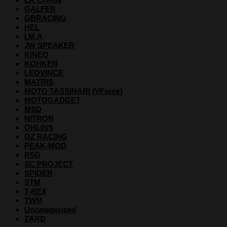
GALFER
GBRACING
HEL
I.M.A
JW SPEAKER
KINEO
KOHKEN
LEOVINCE
MATRIS
MOTO TASSINARI (VForce)
MOTOGADGET
MSD
NITRON
OHLINS
OZ RACING
PEAK-MOD
RSD
SC PROJECT
SPIDER
STM
T-REX
TWM
Uncategorized
ZARD