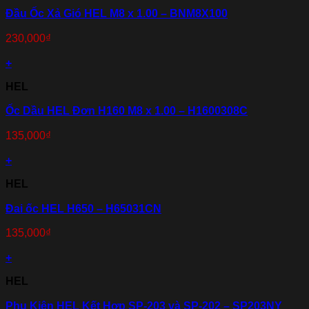
Đầu Ốc Xả Gió HEL M8 x 1.00 – BNM8X100
230,000
₫
+
HEL
Ốc Dầu HEL Đơn H160 M8 x 1.00 – H1600308C
135,000
₫
+
HEL
Đai ốc HEL H650 – H65031CN
135,000
₫
+
HEL
Phụ Kiện HEL Kết Hợp SP-203 và SP-202 – SP203NY