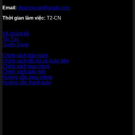
Email:
dtracing.net@gmail.com
Thời gian làm việc:
T2-CN
Về thương hiệu
Về chúng tôi
Tin Tức
Tuyển Dụng
Dịch vụ khách hàng
Chính sách bảo hành
Chính sách đổi trả và hoàn tiền
Chính sách giao hàng
Chính sách bảo mật
Hướng dẫn mua online
Hướng dẫn thanh toán
Phương Thức Thanh Toán
Kết nối với chúng tôi