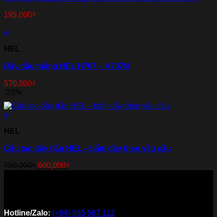
195,000
₫
+
HEL
Dây dầu thắng HEL H707 – H707N
570,000
₫
-20%
+
HEL
Cấu tạo dây dầu HEL – bấm dây theo yêu cầu
Original
Current
750,000
₫
600,000
₫
price
price
was:
is:
750,000₫.
600,000₫.
Hotline/Zalo:
(+84) 965 567 112