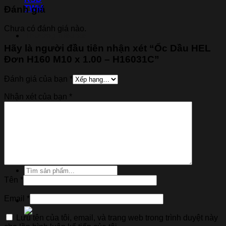
Đánh giá
TWM
Chưa có đánh giá nào.
Thương hiệu xe
Hãy là người đầu tiên nhận xét “Ốc Dầu HEL
Đơn H160 M10 x 1.00 – H16031C”
Đánh giá của bạn
*
Nhận xét của bạn
*
Tìm
kiếm:
Tên
*
Email
*
Lưu tên của tôi, email, và trang web trong trình duyệt này