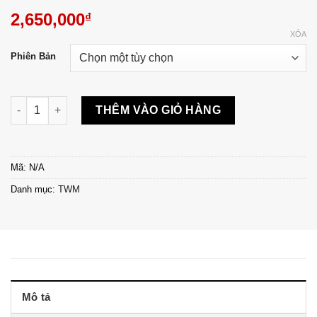
2,650,000
₫
XÓA
Phiên Bản
Nắp xăng TWM Ducati Diavel 2010-18 - TDPR06A số lượng
THÊM VÀO GIỎ HÀNG
Mã:
N/A
Danh mục:
TWM
Mô tả