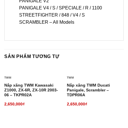
PANIGALE V2
PANIGALE V4 / S / SPECIALE / R / 1100
STREETFIGHTER / 848 / V4 / S
SCRAMBLER – All Models
SẢN PHẨM TƯƠNG TỰ
TWM
TWM
Nắp xăng TWM Kawasaki
Nắp xăng TWM Ducati
Z1000, ZX-6R, ZX-10R 2003-
Panigale, Scrambler –
06 – TKPR02A
TDPR06A
2,650,000
₫
2,650,000
₫