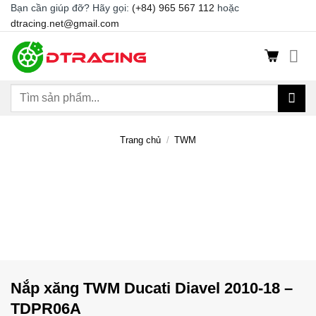
Chuyển
Bạn cần giúp đỡ? Hãy gọi:
(+84) 965 567 112
hoặc
dtracing.net@gmail.com
đến
nội
dung
Tìm
kiếm:
Trang chủ
/
TWM
Nắp xăng TWM Ducati Diavel 2010-18 –
TDPR06A