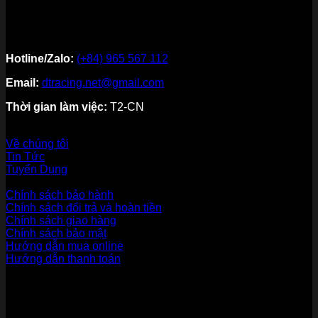
Hotline/Zalo:
(+84) 965 567 112
Email:
dtracing.net@gmail.com
Thời gian làm việc:
T2-CN
Về thương hiệu
Về chúng tôi
Tin Tức
Tuyển Dụng
Dịch vụ khách hàng
Chính sách bảo hành
Chính sách đổi trả và hoàn tiền
Chính sách giao hàng
Chính sách bảo mật
Hướng dẫn mua online
Hướng dẫn thanh toán
Phương Thức Thanh Toán