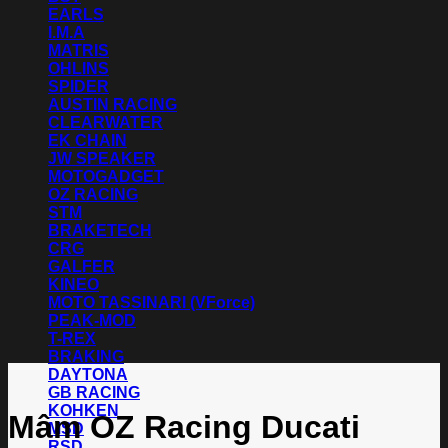
EARLS
I.M.A
MATRIS
OHLINS
SPIDER
AUSTIN RACING
CLEARWATER
EK CHAIN
JW SPEAKER
MOTOGADGET
OZ RACING
STM
BRAKETECH
CRG
GALFER
KINEO
MOTO TASSINARI (VForce)
PEAK-MOD
T-REX
BRAKING
DAYTONA
GB RACING
KOHKEN
Mâm OZ Racing Ducati
MSD
RSD