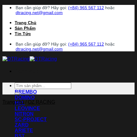
Chuyển
Bạn cần giúp đỡ? Hãy gọi:
(+84) 965 567 112
hoặc
đến
dtracing.net@gmail.com
nội
Trang Chủ
dung
Sản Phẩm
Tin Tức
Bạn cần giúp đỡ? Hãy gọi:
(+84) 965 567 112
hoặc
dtracing.net@gmail.com
Danh Mục
Tìm
ACCOSSATO
kiếm:
BREMBO
DOMINO
Trang chủ
/
OZ RACING
HEL
LEOVINCE
NITRON
SC-PROJECT
ZARD
ARIETE
BST