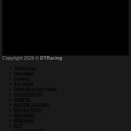
Kết nối với chúng tôi
Chứng nhận
Copyright 2026 ©
DTRacing
Trang Chủ
Sản phẩm
Dealers
Yêu thích
Danh Mục Sản Phẩm
ACCOSSATO
ARIETE
AUSTIN RACING
BRAKETECH
BRAKING
BREMBO
BST