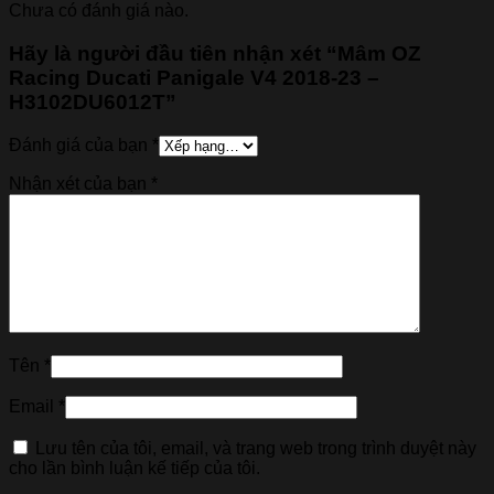
Chưa có đánh giá nào.
Hãy là người đầu tiên nhận xét “Mâm OZ
Racing Ducati Panigale V4 2018-23 –
H3102DU6012T”
Đánh giá của bạn
*
Nhận xét của bạn
*
Tên
*
Email
*
Lưu tên của tôi, email, và trang web trong trình duyệt này
cho lần bình luận kế tiếp của tôi.