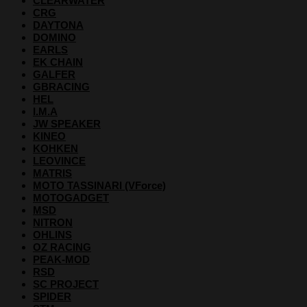
CLEARWATER
CRG
DAYTONA
DOMINO
EARLS
EK CHAIN
GALFER
GBRACING
HEL
I.M.A
JW SPEAKER
KINEO
KOHKEN
LEOVINCE
MATRIS
MOTO TASSINARI (VForce)
MOTOGADGET
MSD
NITRON
OHLINS
OZ RACING
PEAK-MOD
RSD
SC PROJECT
SPIDER