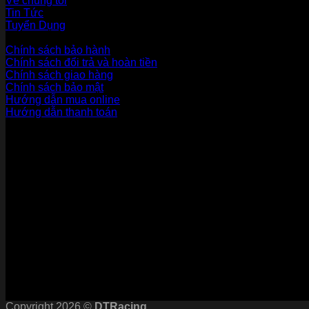
Về chúng tôi
Tin Tức
Tuyển Dụng
Dịch vụ khách hàng
Chính sách bảo hành
Chính sách đổi trả và hoàn tiền
Chính sách giao hàng
Chính sách bảo mật
Hướng dẫn mua online
Hướng dẫn thanh toán
Phương Thức Thanh Toán
Kết nối với chúng tôi
Chứng nhận
Copyright 2026 ©
DTRacing