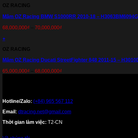
OZ RACING
Mâm OZ Racing BMW S1000RR 2010-18 – H3063BM6094G
68,000,000
₫
–
70,000,000
₫
+
OZ RACING
Mâm OZ Racing Ducati StreetFighter 848 2011-15 – H301
65,000,000
₫
–
68,000,000
₫
Hotline/Zalo:
(+84) 965 567 112
Email:
dtracing.net@gmail.com
Thời gian làm việc:
T2-CN
Về thương hiệu