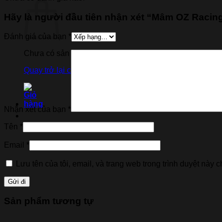
Hãy là người đầu tiên nhận xét “Mâm OZ Racin
Đánh giá của bạn
*
Chưa có sản phẩm trong giỏ hàng.
Quay trở lại cửa hàng
Nhận xét của bạn
*
Tên
*
Email
*
Lưu tên của tôi, email, và trang web trong trình duyệt này ch
Sản phẩm tương tự