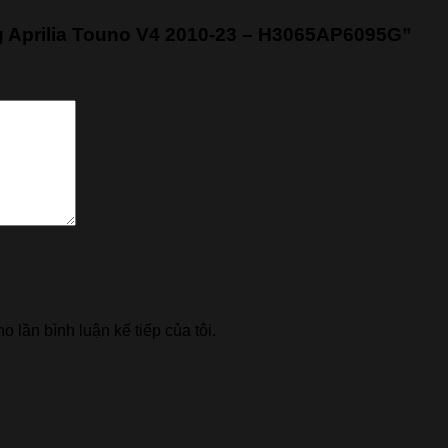
g Aprilia Touno V4 2010-23 – H3065AP6095G”
o lần bình luận kế tiếp của tôi.