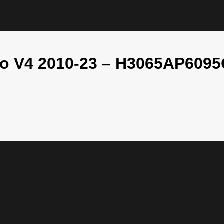
no V4 2010-23 – H3065AP609