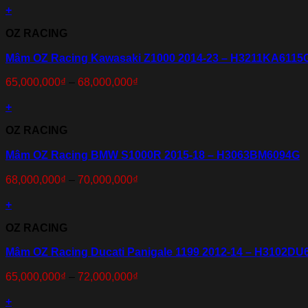
+
OZ RACING
Mâm OZ Racing Kawasaki Z1000 2014-23 – H3211KA6115
65,000,000
₫
–
68,000,000
₫
+
OZ RACING
Mâm OZ Racing BMW S1000R 2015-18 – H3063BM6094G
68,000,000
₫
–
70,000,000
₫
+
OZ RACING
Mâm OZ Racing Ducati Panigale 1199 2012-14 – H3102DU
65,000,000
₫
–
72,000,000
₫
+