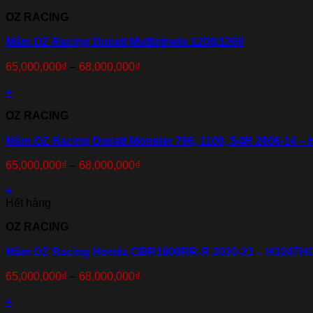
OZ RACING
Mâm OZ Racing Ducati Multistrada 1200/1260
65,000,000
₫
–
68,000,000
₫
+
OZ RACING
Mâm OZ Racing Ducati Monster 796, 1100, S4R 2006-14 
65,000,000
₫
–
68,000,000
₫
+
Hết hàng
OZ RACING
Mâm OZ Racing Honda CBR1000RR-R 2020-23 – H3247H
65,000,000
₫
–
68,000,000
₫
+