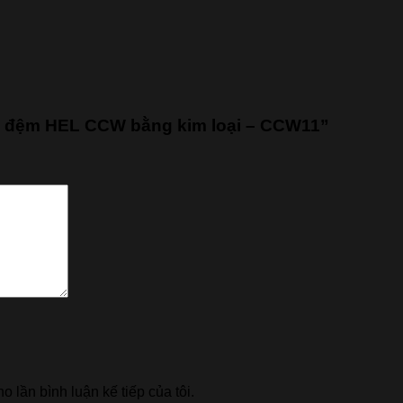
ng đệm HEL CCW bằng kim loại – CCW11”
o lần bình luận kế tiếp của tôi.