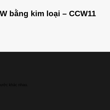
W bằng kim loại – CCW11
hước khác nhau.