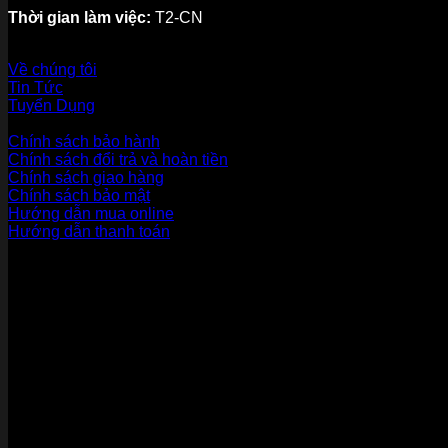
Thời gian làm việc:
T2-CN
Về thương hiệu
Về chúng tôi
Tin Tức
Tuyển Dụng
Dịch vụ khách hàng
Chính sách bảo hành
Chính sách đổi trả và hoàn tiền
Chính sách giao hàng
Chính sách bảo mật
Hướng dẫn mua online
Hướng dẫn thanh toán
Phương Thức Thanh Toán
Kết nối với chúng tôi
Chứng nhận