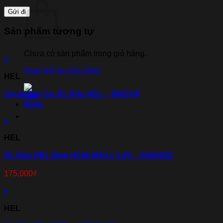
Sản phẩm tương tự
Chưa có sản phẩm trong giỏ hàng.
+
Quay trở lại cửa hàng
HEL
Chụp Cao Su Ốc Dầu HEL – BNCAP
+
HEL
Ốc Dầu HEL Đơn H160 M10 x 1.25 – H16032C
175,000
₫
+
HEL