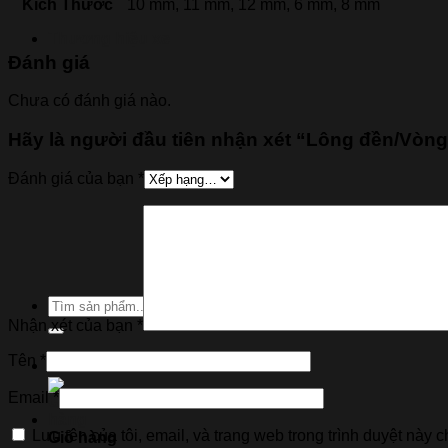
Kich Thước
10 mm, 11 mm, 12 mm, 6 mm, 8 mm
Thương hiệu xe
Đánh giá
Chưa có đánh giá nào.
Hãy là người đầu tiên nhận xét “Lông đền/Vò
Đánh giá của bạn
*
Tìm
kiếm:
Nhận xét của bạn
*
Tên
*
Email
*
Lưu tên của tôi, email, và trang web trong trình duyệt này ch
Giỏ hàng