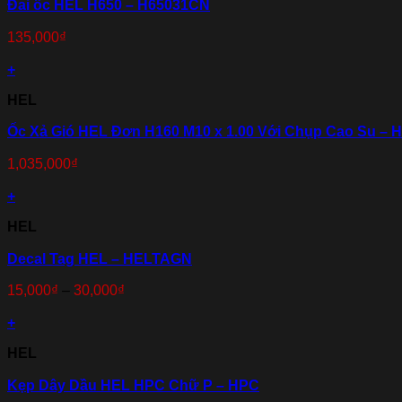
Đai ốc HEL H650 – H65031CN
135,000
₫
+
HEL
Ốc Xả Gió HEL Đơn H160 M10 x 1.00 Với Chụp Cao Su –
1,035,000
₫
+
HEL
Decal Tag HEL – HELTAGN
15,000
₫
–
30,000
₫
+
HEL
Kẹp Dây Dầu HEL HPC Chữ P – HPC