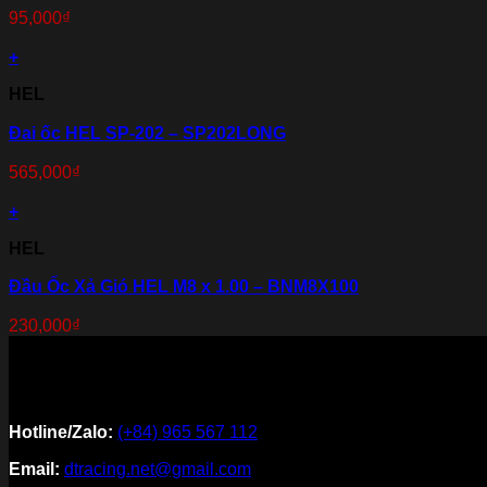
95,000
₫
+
HEL
Đai ốc HEL SP-202 – SP202LONG
565,000
₫
+
HEL
Đầu Ốc Xả Gió HEL M8 x 1.00 – BNM8X100
230,000
₫
Hotline/Zalo:
(+84) 965 567 112
Email:
dtracing.net@gmail.com